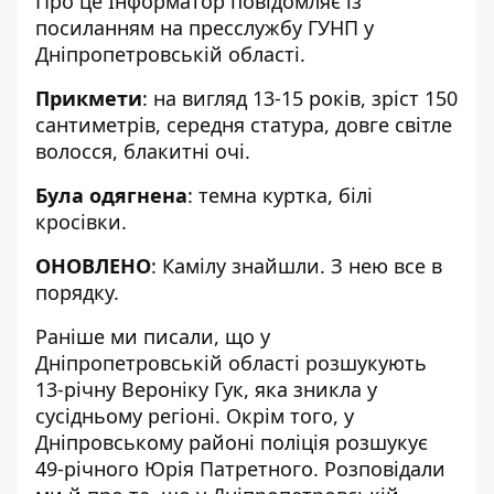
Про це Інформатор повідомляє із
посиланням на
пресслужбу ГУНП у
Дніпропетровській області
.
Прикмети
: на вигляд 13-15 років, зріст 150
сантиметрів, середня статура, довге світле
волосся, блакитні очі.
Була одягнена
: темна куртка, білі
кросівки.
ОНОВЛЕНО
: Камілу знайшли. З нею все в
порядку.
Раніше ми писали, що у
Дніпропетровській області
розшукують
13-річну Вероніку Гук
, яка зникла у
сусідньому регіоні. Окрім того, у
Дніпровському районі поліція
розшукує
49-річного Юрія Патретного
. Розповідали