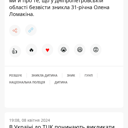
ми й про те, що у Дніпропетровській
області безвісти
зникла 31-річна Олена
Ломакіна
.
♥
🔥
😭
😆
😡
👍
РОЗШУК
ЗНИКЛА ДИТИНА
ЗНИК
ГУНП
НАЦІОНАЛЬНА ПОЛІЦІЯ
ДИТИНА
19:08, 08 квітня 2024
В Україні до ТЦК починають викликати