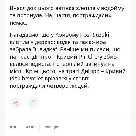
Внаслідок цього автівка злетіла у водойму
та потонула. На щастя, постраждалих
немає.
Нагадаємо, що
у Кривому Розі Suzuki
влетіла у дерево: водія та пасажира
забрала “швидка”
. Раніше ми писали, що
на трасі Дніпро – Кривий Ріг Chery збив
велосипедиста, потерпілий загинув на
місці
. Крім цього,
на трасі Дніпро – Кривий
Ріг Chevrolet врізався у стовп:
постраждали четверо людей
.
ДТП
АВТО
ПОЛІЦІЯ