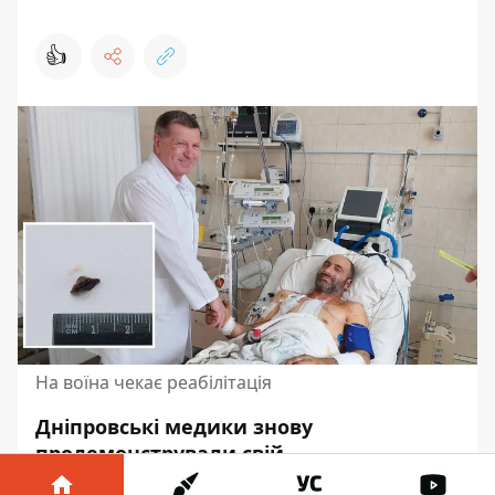
👍
На воїна чекає реабілітація
Дніпровські медики знову
продемонстрували свій
професіоналізм. Так, в обласному