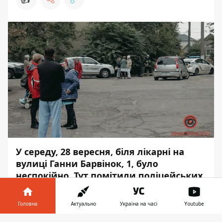
У середу, 28 вересня, біля лікарні на
вулиці Ганни Барвінок, 1, було
неспокійно. Тут помітили поліцейських
та рятувальників. Виявилося, що біля
14:56
надійшло повідомлення про те
,
Головна
Актуально
Україна на часі
Youtube
що медзаклад начебто замінований.