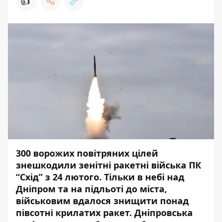
👍
300 ворожих повітряних цілей
знешкодили зенітні ракетні війська ПК
“Схід” з 24 лютого. Т
ільки
в небі
над
Дніпром та на підльоті до міста,
військовим вдалося знищити понад
півсотні крилатих ракет. Дніпровська