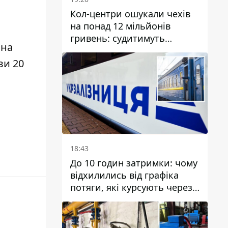
Кол-центри ошукали чехів
на понад 12 мільйонів
гривень: судитимуть
на
дніпрянина, який
організував
ви
20
транснаціональну злочинну
організацію
18:43
До 10 годин затримки: чому
відхилились від графіка
потяги, які курсують через
Дніпро та область