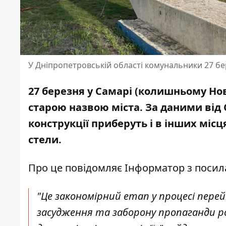
У Дніпропетровській області комунальники 27 б
27 березня у Самарі (колишньому Но
старою назвою міста. За даними від С
конструкції приберуть і в інших міс
стели.
Про це повідомляє Інформатор з поси
"Це закономірний етап у процесі перей
засудження та заборону пропаганди рос