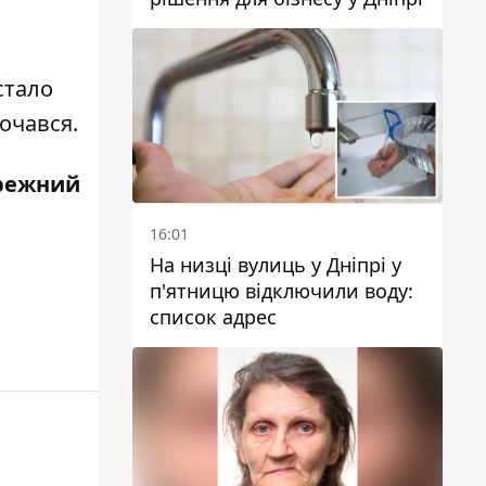
стало
очався.
режний
16:01
На низці вулиць у Дніпрі у
п'ятницю відключили воду:
список адрес