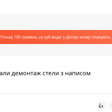
Понад 100 гривень за куб води: у Дніпрі знову планують
чали демонтаж стели з написом
👍