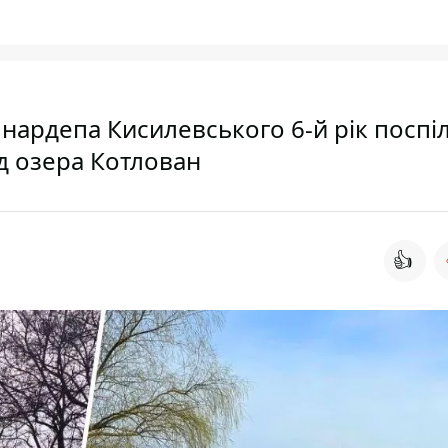
 нардепа Кисилевського 6-й рік поспі
ід озера Котлован
👍