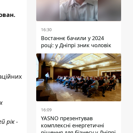
ован.
16:30
Востаннє бачили у 2024
році: у Дніпрі зник чоловік
еаційних
х
16:09
YASNO презентував
 рік -
комплексні енергетичні
рішення для бізнесу у Дніпрі