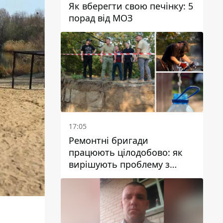
Як вберегти свою печінку: 5
порад від МОЗ
17:05
Ремонтні бригади
працюють цілодобово: як
вирішують проблему з
водою у Марганецькій
громаді