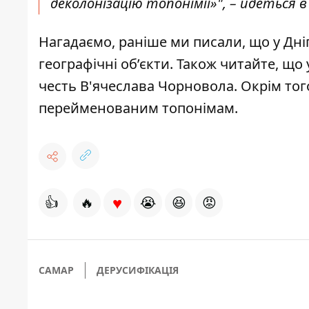
деколонізацію топонімії»", – йдеться в
Нагадаємо, раніше ми писали, що
у Дн
географічні об’єкти
. Також читайте, що 
честь В'ячеслава Чорновола. Окрім тог
перейменованим топонімам.
♥
👍
🔥
😭
😆
😡
САМАР
ДЕРУСИФІКАЦІЯ