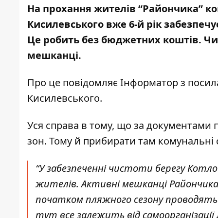
На прохання жителів “Райончика” ко
Кисилевського вже 6-й рік забезпечу
Це робить без бюджетних коштів. Чис
мешканці.
Про це повідомляє Інформатор з поси
Кисилевського
.
Уся справа в тому, що за документами 
зон. Тому й прибирати там комунальні
“У забезпеченні чистоти берегу Котло
жителів. Активні мешканці Райончика
початком пляжного сезону проводять с
тут все залежить від самоорганізації