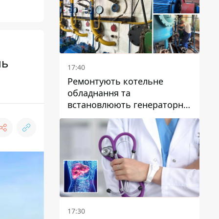
ль
17:40
Ремонтують котельне
обладнання та
встановлюють генераторні
установки: як у Дніпрі
готуються до
опалювального сезону
17:30