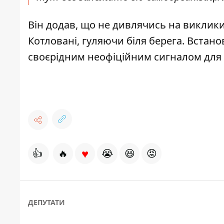
Він додав, що не дивлячись на виклики
Котловані, гуляючи біля берега. Встан
своєрідним неофіційним сигналом для ж
♥
👍
🔥
😭
😆
😡
ДЕПУТАТИ