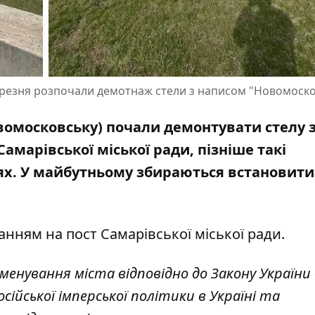
ерезня розпочали демотнаж стели з написом "Новомоск
вомосковську) почали демонтувати стелу з
амарівської міської ради, пізніше такі
цях. У майбутньому збираються встановити
ланням на
пост Самарівської міської ради
.
менування міста відповідно до Закону України
ійської імперської політики в Україні та