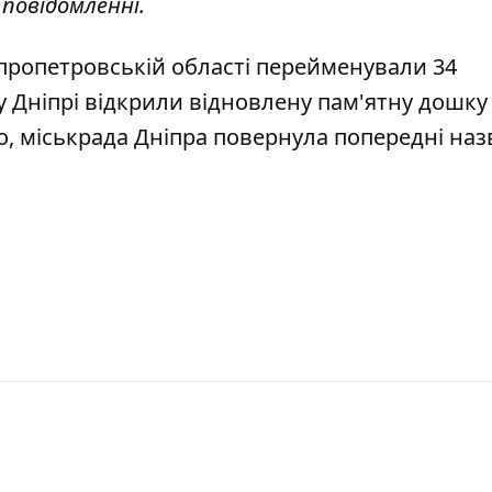
 повідомленні.
іпропетровській області перейменували 34
у Дніпрі
відкрили відновлену пам'ятну дошку
о, міськрада Дніпра
повернула попередні наз