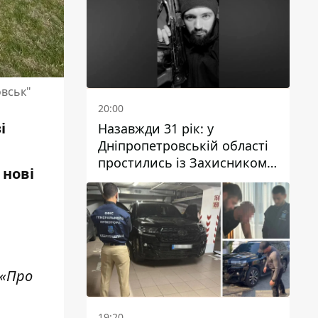
овськ"
20:00
і
Назавжди 31 рік: у
Дніпропетровській області
простились із Захисником
 нові
Олександром Рєпіним
 «Про
19:20