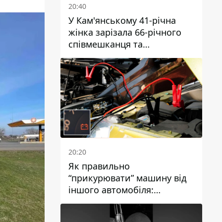
20:40
У Кам'янському 41-річна
жінка зарізала 66-річного
співмешканця та
намагалась обманути
поліцейських
20:20
Як правильно
“прикурювати” машину від
іншого автомобіля:
інструкція для водіїв