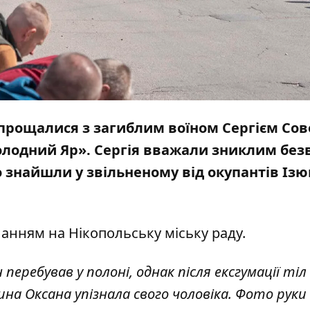
прощалися з загиблим воїном Сергієм Сов
Холодний Яр». Сергія вважали зниклим без
ло знайшли у звільненому від окупантів
Ізю
иланням на
Нікопольську міську раду
.
 перебував у полоні, однак після ексгумації тіл 
ина Оксана упізнала свого чоловіка. Фото руки 