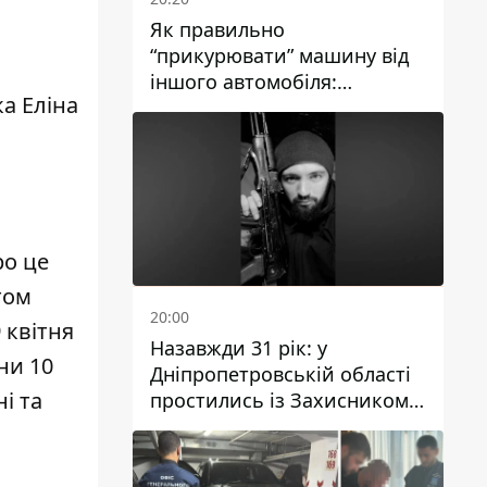
Як правильно
“прикурювати” машину від
іншого автомобіля:
ка Еліна
інструкція для водіїв
ро це
том
20:00
 квітня
Назавжди 31 рік: у
ни 10
Дніпропетровській області
і та
простились із Захисником
Олександром Рєпіним