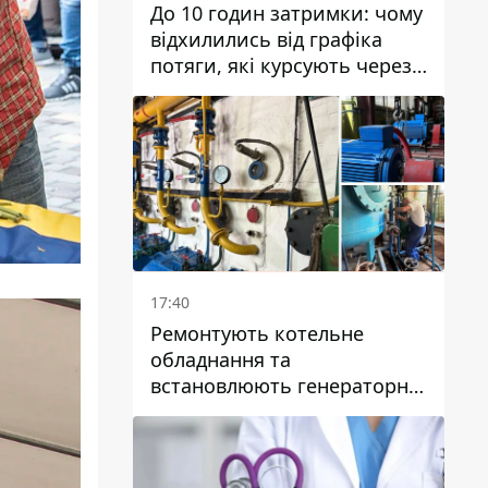
До 10 годин затримки: чому
відхилились від графіка
потяги, які курсують через
Дніпро та область
17:40
Ремонтують котельне
обладнання та
встановлюють генераторні
установки: як у Дніпрі
готуються до
опалювального сезону