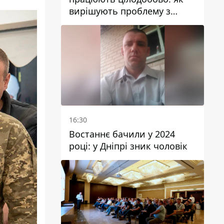
вирішують проблему з
водою у Марганецькій
громаді
16:30
Востаннє бачили у 2024
році: у Дніпрі зник чоловік