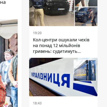
чна
19:20
Кол-центри ошукали чехів
на понад 12 мільйонів
гривень: судитимуть
дніпрянина, який
організував
транснаціональну злочинну
організацію
18:43