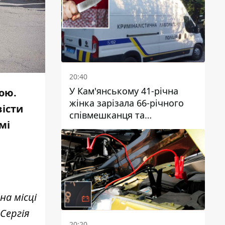
20:40
У Кам'янському 41-річна
ою.
жінка зарізала 66-річного
вісти
співмешканця та
мі
намагалась обманути
поліцейських
на місці
Сергія
20:20