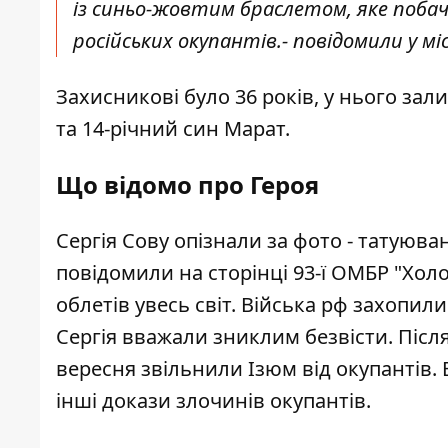
із синьо-жовтим браслетом, яке побач
російських окупантів.- повідомили у мі
Захисникові було 36 років, у нього зал
та 14-річний син Марат.
Що відомо про Героя
Сергія Сову опізнали за фото - татуюва
повідомили на
сторінці 93-ї ОМБР "Хол
облетів увесь світ. Війська рф захопили 
Сергія вважали зниклим безвісти. Післ
вересня звільнили Ізюм від окупантів. В
інші докази злочинів окупантів.