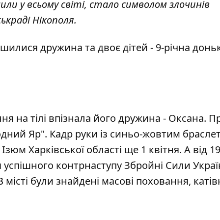
или у всьому світі, стало символом злочинів
ськраді Нікополя.
ишилися дружина та двоє дітей - 9-річна донь
ння на тілі впізнала його дружина - Оксана. П
одний Яр"
. Кадр руки із синьо-жовтим брасле
Ізюм Харківської області ще 1 квітня. А від 19
я успішного контрнаступу Збройні Сили Украї
 місті були знайдені масові поховання, катівн