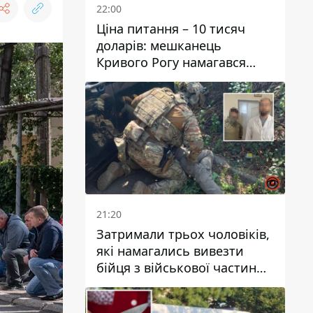
22:00
Ціна питання – 10 тисяч
доларів: мешканець
Кривого Рогу намагався
переправити чоловіка до
Словаччини
21:20
Затримали трьох чоловіків,
які намагались вивезти
бійця з військової частини
до Дніпра за 7 тисяч
доларів: серед них був лікар