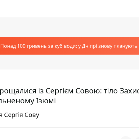
Понад 100 гривень за куб води: у Дніпрі знову планують
рощалися із Сергієм Совою: тіло Захи
ільненому Ізюмі
 Сергія Сову