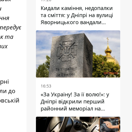
Кидали каміння, недопалки
н
та сміття: у Дніпрі на вулиці
ення
Яворницького вандали
 передує
пошкодили питні фонтани
ок та
вих
рні
16:53
ли до
«За Україну! За її волю!»: у
овській
Дніпрі відкрили перший
районний меморіал на
честь полеглих Захисників