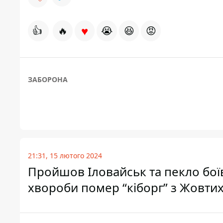
♥
👍
🔥
😭
😆
😡
ЗАБОРОНА
21:31, 15 лютого 2024
Пройшов Іловайськ та пекло боїв
хвороби помер “кіборг” з Жовти