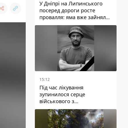
У Дніпрі на Липинського
посеред дороги росте
провалля: яма вже зайняла
смугу руху
15:12
Під час лікування
зупинилося серце
військового з
Дніпропетровської області
Ростислава Лупашка