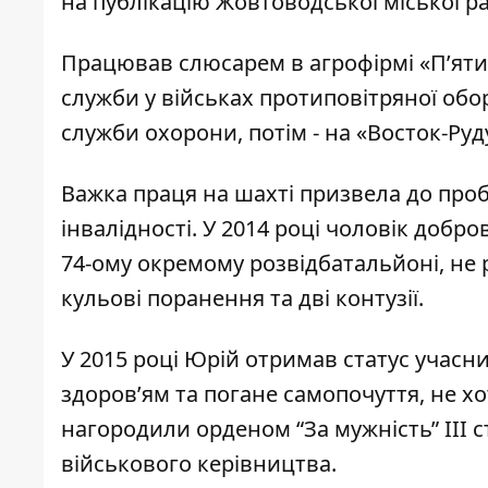
на
публікацію Жовтоводської міської р
Працював слюсарем в агрофірмі «П’ятих
служби у військах протиповітряної обо
служби охорони, потім - на «Восток-Руд
Важка праця на шахті призвела до проб
інвалідності. У 2014 році чоловік добро
74-ому окремому розвідбатальйоні,
не 
кульові поранення та дві контузії.
У 2015 році Юрій отримав статус учасни
здоров’ям та погане самопочуття, не хо
нагородили орденом “За мужність” III с
військового керівництва.