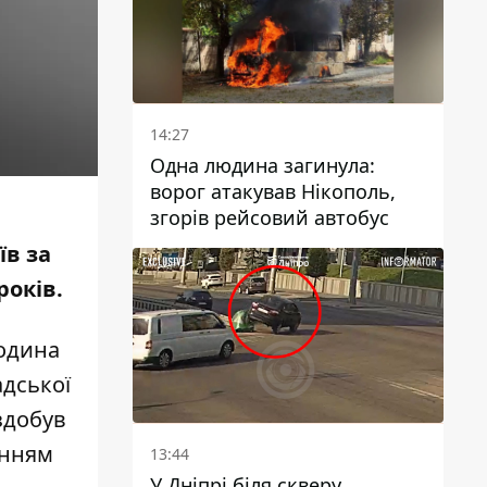
14:27
Одна людина загинула:
ворог атакував Нікополь,
згорів рейсовий автобус
їв за
років.
родина
адської
здобув
анням
13:44
У Дніпрі біля скверу