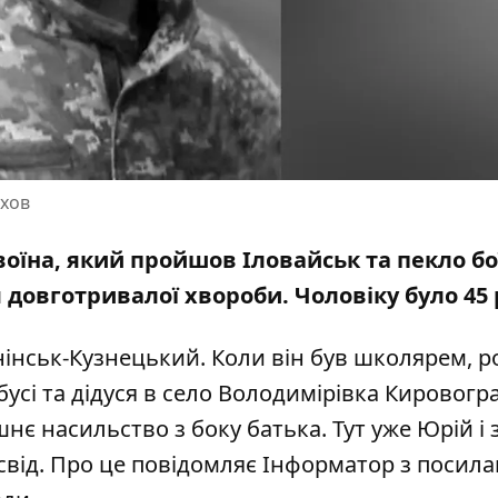
ухов
оїна, який пройшов Іловайськ та пекло бо
 довготривалої хвороби. Чоловіку було 45 
нінськ-Кузнецький. Коли він був школярем, 
бусі та дідуся в село Володимірівка Кировогр
нє насильство з боку батька. Тут уже Юрій і 
свід. Про це повідомляє Інформатор з посил