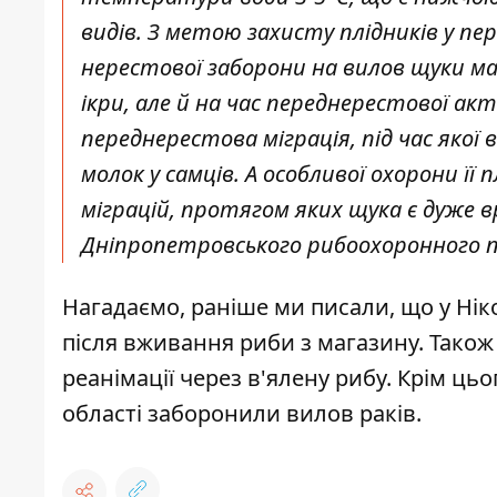
видів. З метою захисту плідників у п
нерестової заборони на вилов щуки м
ікри, але й на час переднерестової а
переднерестова міграція, під час якої
молок у самців. А особливої охорони ї
міграцій, протягом яких щука є дуже в
Дніпропетровського рибоохоронного 
Нагадаємо, раніше ми писали, що
у Ні
після вживання риби з магазину
. Тако
реанімації через в'ялену рибу
. Крім ць
області заборонили вилов раків
.