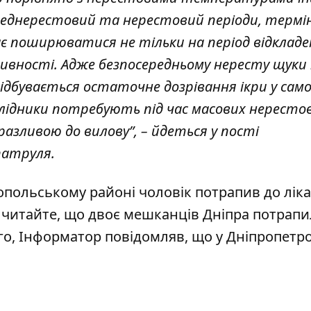
ереднерестовий та нерестовий періоди, термі
ає поширюватися не тільки на період відклад
ктивності. Адже безпосередньому нересту щуки
 відбувається остаточне дозрівання ікри у сам
ї плідники потребують під час масових нересто
разливою до вилову”, – йдеться у пості
патруля.
копольському районі
чоловік потрапив до ліка
ж читайте, що
д
воє мешканців Дніпра потрапи
ого, Інформатор повідомляв, що
у Дніпропетр