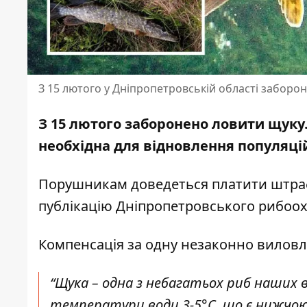
З 15 лютого у Дніпропетровській області заборо
З 15 лютого заборонено ловити щуку
необхідна для відновлення популяці
Порушникам доведеться платити штраф
публікацію Дніпропетровського рибоо
Компенсація за одну незаконно виловл
“
Щука – одна з небагатьох риб наших 
температури води 3-5°C, що є нижчо