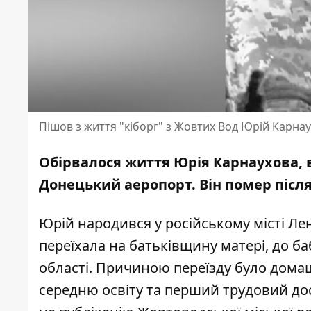
Пішов з життя "кіборг" з Жовтих Вод Юрій Карна
Обірвалося життя Юрія Карнаухова, в
Донецький аеропорт. Він помер після
Юрій народився у російському місті Ле
переїхала на батьківщину матері, до ба
області. Причиною переїзду було домаш
середню освіту та перший трудовий до