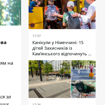
17:37
рва
Канікули у Німеччині: 15
дітей Захисників із
Кам’янського відпочинуть у
Вупперталі
ням на
ся за
нших
17:26