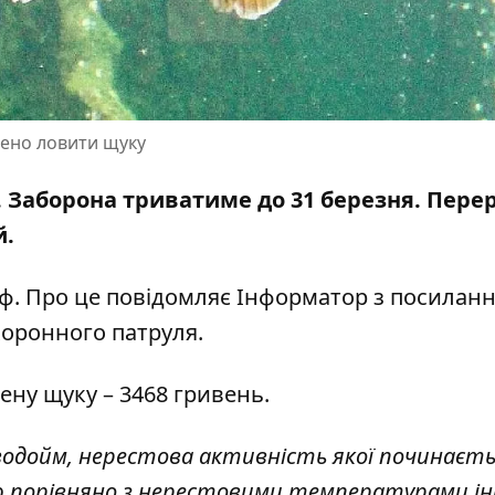
нено ловити щуку
. Заборона триватиме до 31 березня. Пере
й.
. Про це повідомляє Інформатор з посилан
хоронного патруля
.
ену щуку – 3468 гривень.
водойм, нерестова активність якої починаєть
ю порівняно з нерестовими температурами і