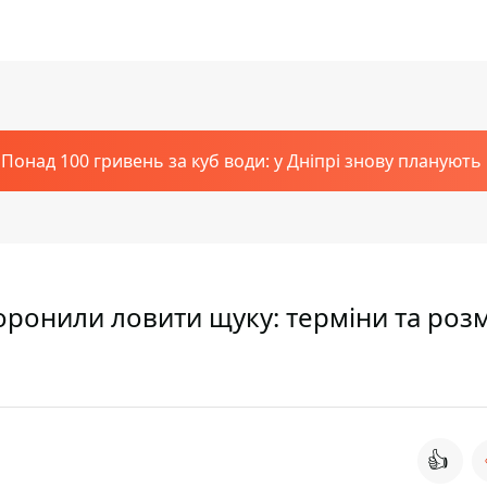
Понад 100 гривень за куб води: у Дніпрі знову планують
оронили ловити щуку: терміни та роз
👍