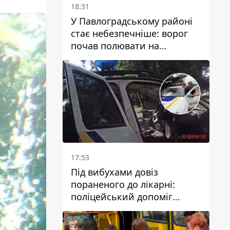
18:31
У Павлоградському районі
стає небезпечніше: ворог
почав полювати на
цивільний та військовий
транспорти
17:53
Під вибухами довіз
пораненого до лікарні:
поліцейський допоміг
постраждалому після атаки
на Кам’янський район