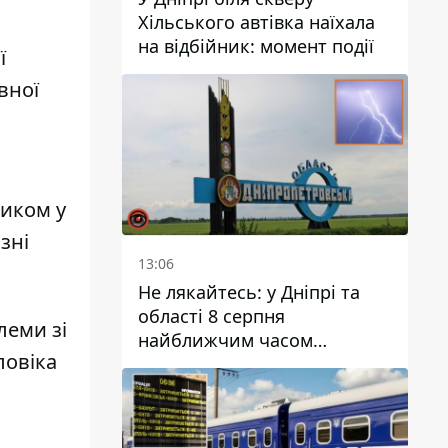
Хільського автівка наїхала
на відбійник: момент події
ї
вної
ником у
зні
13:06
Не лякайтесь: у Дніпрі та
області 8 серпня
леми зі
найближчим часом
ловіка
очікується гроза