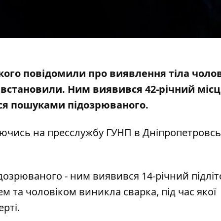
ського повідомили про
виявлення тіла
чолов
встановили. Ним виявився 42-річний міс
ся пошуками підозрюваного.
аючись на
пресслужбу
ГУНП в Дніпропетровсь
озрюваного - ним виявився 14-річний підліт
м та чоловіком виникла сварка, під час якої
рті.