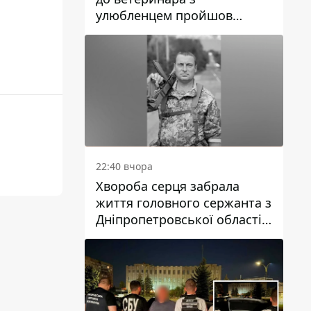
улюбленцем пройшов
спокійно: прості поради
22:40 вчора
Хвороба серця забрала
життя головного сержанта з
Дніпропетровської області
Юрія Свистуна