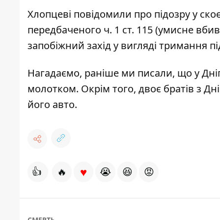
Хлопцеві повідомили про підозру у ск
передбаченого ч. 1 ст. 115 (умисне вби
запобіжний захід у вигляді тримання пі
Нагадаємо, раніше ми писали, що у Дні
молотком
. Окрім того, двоє братів з Д
його авто
.
♥
👍
🔥
😭
😆
😡
СМЕРТЬ