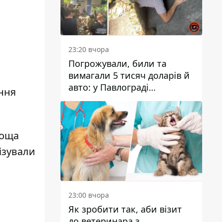
23:20 вчора
Погрожували, били та
вимагали 5 тисяч доларів й
авто: у Павлограді
ння
затримали двох чоловіків
лоща
ізували
23:00 вчора
Як зробити так, аби візит
до ветеринара з