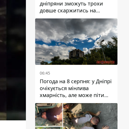
дніпряни зможуть трохи
довше скаржитись на
заплановані тарифи на воду
на 2027 рік
06:45
Погода на 8 серпня: у Дніпрі
очікується мінлива
хмарність, але може піти
дощ