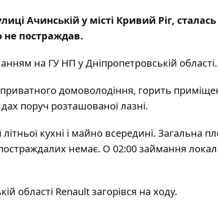
улиці Ачинській у місті Кривий Ріг, сталась
то не постраждав.
ланням
на ГУ НП у Дніпропетровській області.
ї приватного домоволодіння, горить приміще
 дах поруч розташованої лазні.
 літньої кухні і майно всередині. Загальна п
 постраждалих немає. О 02:00 займання локал
ій області Renault загорівся на ходу.