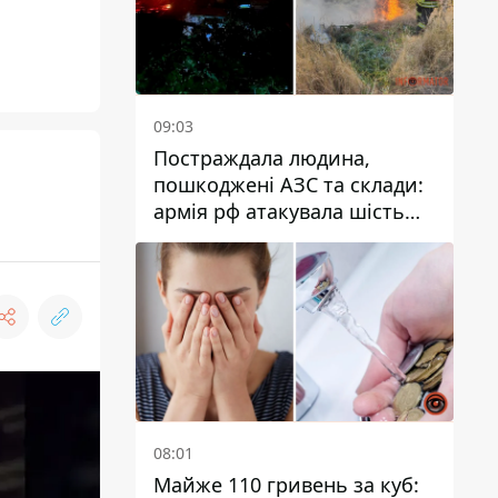
09:03
Постраждала людина,
пошкоджені АЗС та склади:
армія рф атакувала шість
районів Дніпропетровської
області
08:01
Майже 110 гривень за куб: