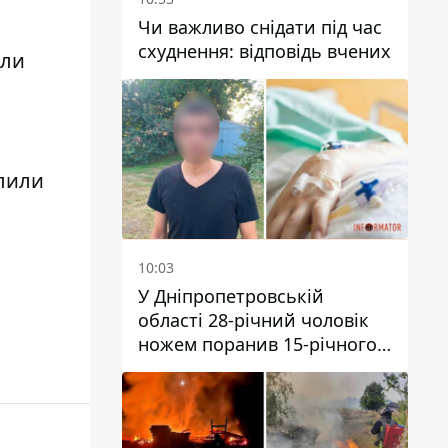
Чи важливо снідати під час
схуднення: відповідь вчених
али
алили
10:03
У Дніпропетровській
області 28-річний чоловік
ножем поранив 15-річного
хлопця