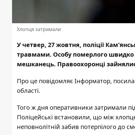
Хлопця затримали
У четвер, 27 жовтня, поліції Кам'ян
травмами. Особу померлого швидко 
мешканець. Правоохоронці зайняли
Про це повідомляє Інформатор, посил
області.
Того ж дня оперативники затримали під
Поліцейські встановили, що між хлопце
неповнолітній забив потерпілого до сме