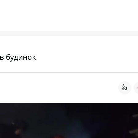
ів будинок
👍