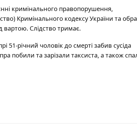
оєнні кримінального правопорушення,
вство) Кримінального кодексу України та обр
д вартою. Слідство тримає.
прі 51-річний
чоловік до смерті забив сусіда
ніпра побили та
зарізали таксиста, а також сп