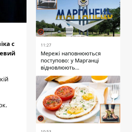
іка с
11:27
цевий
Мережі наповнюються
поступово: у Марганці
відновлюють
водопостачання
кій
ок.
10:53