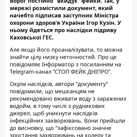
Ворог постійно “вкидує” фейки. Так, у
мережі розмістили документ, який
начебто підписав заступник Міністра
охорони здоров’я України Ігор Кузін. У
ньому йдеться про
наслідки підриву
Каховської ГЕС
.
Але якщо його проаналізувати, то можна
знайти цілу низку неточностей. Про це
повідомляє Інформатор з посиланням на
Telegram-канал “СТОП ФЕЙК ДНІПРО”
.
Окрім наслідків, автори "документу"
повідомили, що мешканцям не
рекомендовано вживати воду з заражених
водойм, в тому числі з рудникових
джерел, щоб уникнути наслідків
інфекційних захворювань. Вони прийшли
до висновку, що "зафіксовано значне
зростання захворювань на холеру та