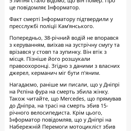
5 липня стало відомо, що він помер. Про
це повідомляє Інформатор.
Факт смерті Інформатору підтвердили у
пресслужбі поліції Кам’янського.
Попередньо, 38-річний водій не впорався
з керуванням, виїхав на зустрічну смугу та
врізався у стовп та зупинку. Він втік з
місця. Пізніше його розшукали
правоохоронці. Згідно з даними з власних
джерел, керманич міг бути п'яним.
Нагадаємо, раніше ми писали, що
у Дніпрі
на Рєпіна фура на смерть збила жінку
.
Також читайте, що Mercedes, що прямував
до Дніпра,
на трасі на смерть збив 15-
річного велосипедиста
. Крім цього,
Інформатор повідомляв, що
у Дніпрі на
Набережній Перемоги мотоцикліст збив