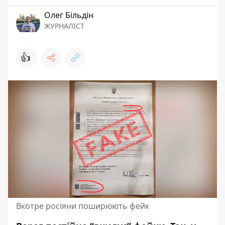
Олег Більдін
ЖУРНАЛІСТ
👍
Вкотре росіяни поширюють фейк