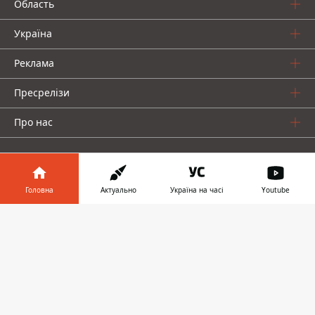
Область
Україна
Реклама
Пресрелізи
Про нас
Головна
Актуально
Україна на часі
Youtube
Інформатор у
Інформатор проекти
Завантажити
телефоні
👉
Інформатор Україна
Інформатор Київ
Інформатор Авто
© 2016-2026 Informator