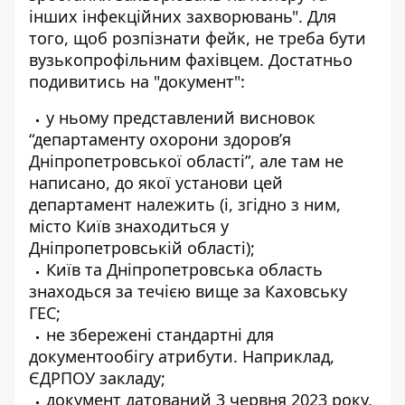
інших інфекційних захворювань". Для
того, щоб розпізнати фейк, не треба бути
вузькопрофільним фахівцем. Достатньо
подивитись на "документ":
у ньому представлений висновок
“департаменту охорони здоров’я
Дніпропетровської області”, але там не
написано, до якої установи цей
департамент належить (і, згідно з ним,
місто Київ знаходиться у
Дніпропетровській області);
Київ та Дніпропетровська область
знаходься за течією вище за Каховську
ГЕС;
не збережені стандартні для
документообігу атрибути. Наприклад,
ЄДРПОУ закладу;
документ датований 3 червня 2023 року,