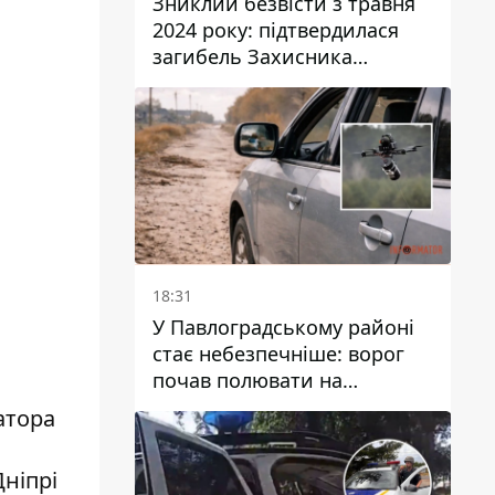
Зниклий безвісти з травня
2024 року: підтвердилася
загибель Захисника
Валентина Момота з
Дніпропетровської області
18:31
У Павлоградському районі
стає небезпечніше: ворог
почав полювати на
цивільний та військовий
атора
транспорти
Дніпрі