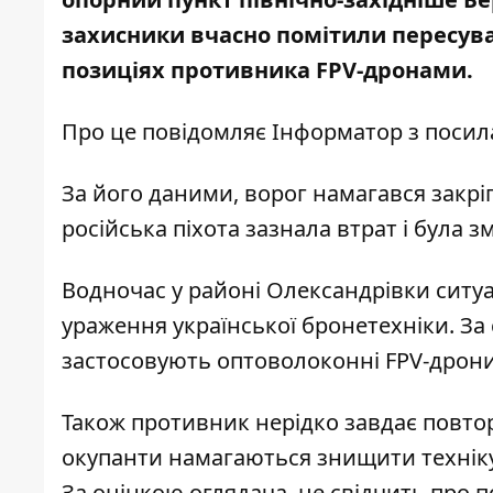
захисники вчасно помітили пересува
позиціях противника FPV-дронами.
Про це повідомляє Інформатор з посил
За його даними, ворог намагався закр
російська піхота зазнала втрат і була 
Водночас у районі Олександрівки ситу
ураження української бронетехніки. За
застосовують оптоволоконні FPV-дрони
Також противник нерідко завдає повто
окупанти намагаються знищити техніку 
За оцінкою оглядача, це свідчить про 