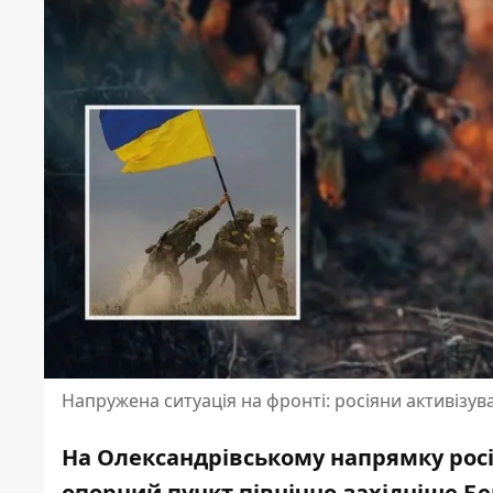
Напружена ситуація на фронті: росіяни активізу
На Олександрівському напрямку росі
опорний пункт північно-західніше Бер