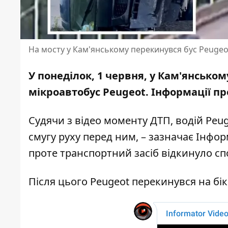
На мосту у Кам'янському перекинувся бус Peugeo
У понеділок, 1 червня, у Кам'янсько
мікроавтобус Peugeot. Інформації п
Судячи з відео моменту ДТП, водій Peu
смугу руху перед ним, – зазначає Інфо
проте транспортний засіб відкинуло спо
Після цього Peugeot перекинувся на бі