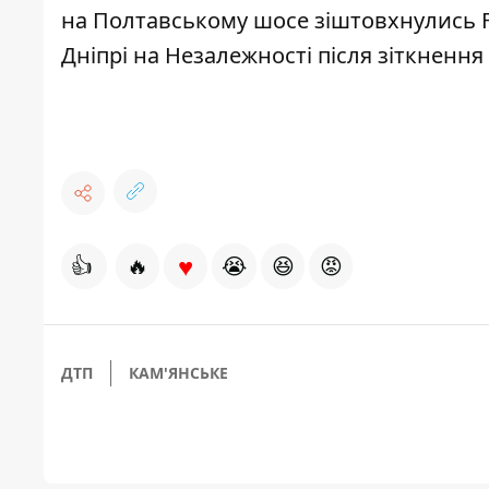
на Полтавському шосе зіштовхнулись Fo
Дніпрі на Незалежності
після зіткнення 
♥
👍
🔥
😭
😆
😡
ДТП
КАМ'ЯНСЬКЕ