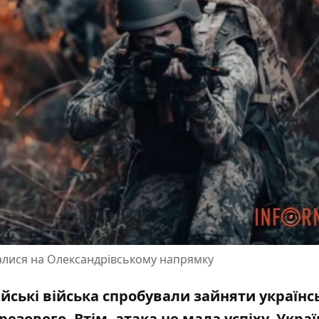
валися на Олександрівському напрямку
йські війська спробували зайняти українс
езового. Втім, атака не мала успіху. Украї