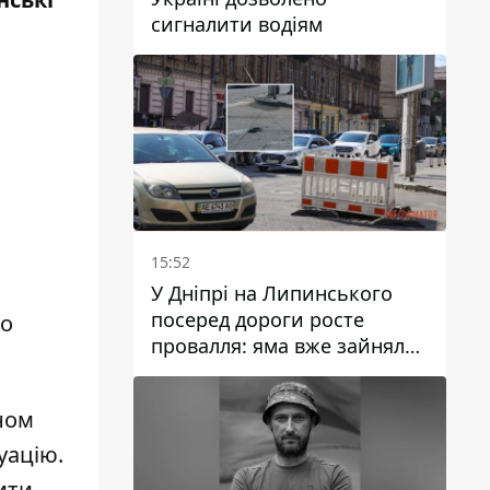
сигналити водіям
15:52
У Дніпрі на Липинського
посеред дороги росте
но
провалля: яма вже зайняла
смугу руху
ном
уацію.
ити