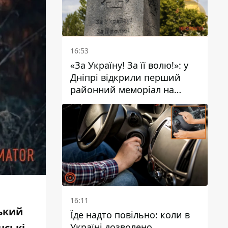
16:53
«За Україну! За її волю!»: у
Дніпрі відкрили перший
районний меморіал на
честь полеглих Захисників
16:11
ький
Їде надто повільно: коли в
Україні дозволено
нські