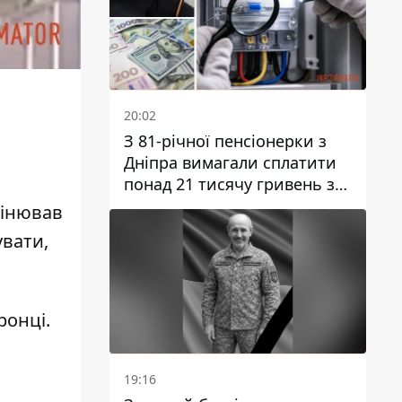
20:02
З 81-річної пенсіонерки з
Дніпра вимагали сплатити
понад 21 тисячу гривень за
“втручання в роботу
мінював
лічильника”
увати,
ронці.
19:16