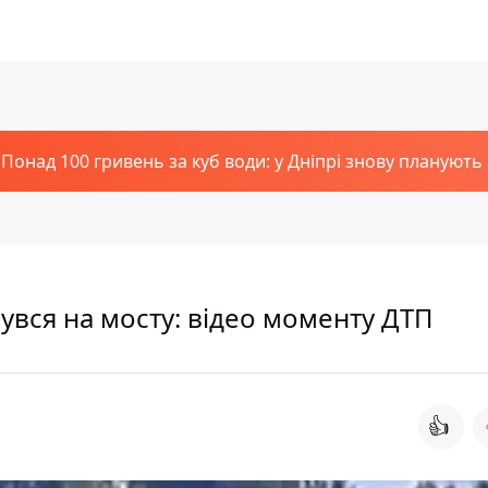
Понад 100 гривень за куб води: у Дніпрі знову планують
увся на мосту: відео моменту ДТП
👍