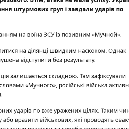
ння штурмових груп і завдали ударів по
анням на воїна ЗСУ із позивним «
Мучной
».
іпитися на ділянці швидким наскоком. Однак
змушена відступити без результату.
ація залишається складною. Там зафіксували
 словами «Мучного», російські війська актив
.
рних ударів по вже уражених цілях. Таким чи
або вразити військових, які проводять евак
посилення розвідки та спроби ворога ускладн