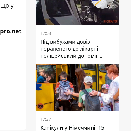
 що у
pro.net
17:53
Під вибухами довіз
пораненого до лікарні:
поліцейський допоміг
постраждалому після атаки
на Кам’янський район
17:37
Канікули у Німеччині: 15