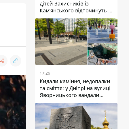
дітей Захисників із
Кам’янського відпочинуть у
Вупперталі
17:26
Кидали каміння, недопалки
та сміття: у Дніпрі на вулиці
Яворницького вандали
пошкодили питні фонтани