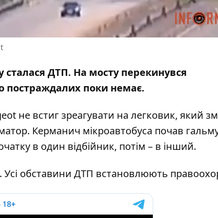
t
му сталася ДТП. На мосту перекинувся
ро постраждалих поки немає.
geot не встиг зреагувати на легковик, який з
рматор. Керманич мікроавтобуса почав гальм
чатку в один відбійник, потім – в інший.
к. Усі обставини ДТП встановлюють правоохо