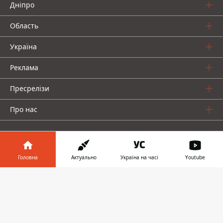
Дніпро
Область
Україна
Реклама
Пресрелізи
Про нас
Головна
Актуально
Україна на часі
Youtube
Інформатор у
Інформатор проекти
Завантажити
телефоні
👉
Інформатор Україна
Інформатор Київ
Інформатор Авто