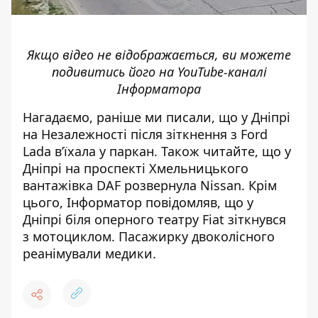
Якщо відео не відображається, ви можете
подивитись його на
YouTube-каналі
Інформатора
Нагадаємо, раніше ми писали, що
у Дніпрі
на Незалежності після зіткнення з Ford
Lada в’їхала у паркан
. Також читайте, що
у
Дніпрі на проспекті Хмельницького
вантажівка DAF розвернула Nissan
. Крім
цього, Інформатор повідомляв, що
у
Дніпрі біля оперного театру Fiat зіткнувся
з мотоциклом
. Пасажирку двоколісного
реанімували медики.