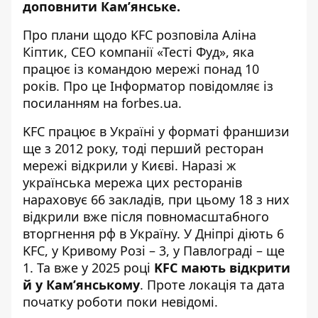
доповнити Кам’янське.
Про плани щодо KFC розповіла Аліна
Кіптик, СЕО компанії «Тесті Фуд», яка
працює із командою мережі понад 10
років. Про це Інформатор
повідомляє із
посиланням на forbes.ua
.
KFC працює в Україні у форматі франшизи
ще з 2012 року, тоді перший ресторан
мережі відкрили у Києві. Наразі ж
українська мережа цих ресторанів
нараховує 66 закладів
, при цьому 18 з них
відкрили вже після повномасштабного
вторгнення рф в Україну. У Дніпрі діють 6
KFC, у Кривому Розі – 3, у Павлограді – ще
1. Та вже у 2025 році
KFC мають відкрити
й у Кам’янському
. Проте локація та дата
початку роботи поки невідомі.