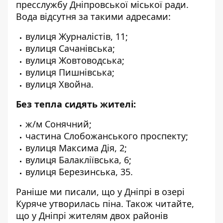
пресслужбу Дніпровської міської ради
.
Вода відсутня за такими адресами:
вулиця
Журналістів, 11;
вулиця Сачанівська;
вулиця Жовтоводська;
вулиця Пишнівська;
вулиця Хвойна.
Без тепла сидять жителі:
ж/м Сонячний;
частина Слобожанського проспекту;
вулиця Максима Дія, 2;
вулиця Балакліївська, 6;
вулиця Березинська, 35.
Раніше ми писали, що у Дніпрі
в озері
Куряче утворилась піна
. Також читайте,
що
у Дніпрі
жителям двох районів