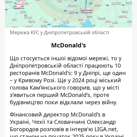
Мережа KFC у Дніпропетровській області
McDonald's
Що стосується іншої відомої мережі, то у
Дніпропетровській області
працюють 10
ресторанів McDonald's
: 9 у Дніпрі, ще один
– у Кривому Розі. Ще у 2024 році міський
голова Кам’янського говорив, що
у місті
з’явиться перший McDonald's
, проте
будівництво поки відклали через війну.
Фінансовий директор McDonald's в
Україні, Чехії та Словаччині
Олександр
Богородов розповів в інтерв'ю LIGA.net
,
що станом на початок 2025 року в Україні