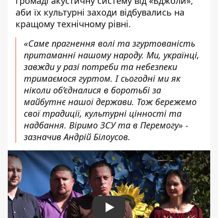
громаді акустичну систему від «Бджоли»,
аби їх культурні заходи відбувались на
кращому технічному рівні.
«Саме прагнення волі та згуртованість
притаманні нашому народу. Ми, українці,
завжди у разі потреби та небезпеки
тримаємося гуртом. І сьогодні ми як
ніколи об’єдналися в боротьбі за
майбутнє нашої держави. Тож бережемо
свої традиції, культурні цінності та
надбання. Віримо ЗСУ та в Перемогу» -
зазначив Андрій Білоусов.
Play