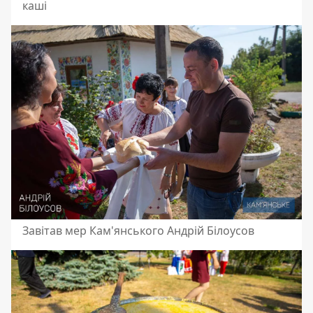
каші
Завітав мер Кам'янського Андрій Білоусов