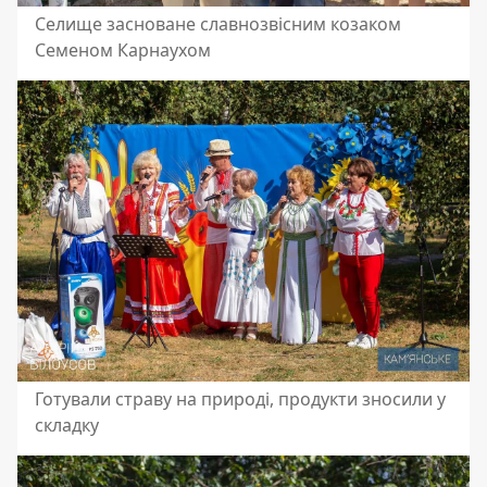
Селище засноване славнозвісним козаком
Семеном Карнаухом
Готували страву на природі, продукти зносили у
складку