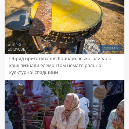
Обряд приготування Карнаухівської зливаної
каші визнали елемонтом нематеіральної
культурної спадщини