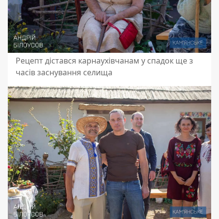
Рецепт дістався карнаухівчанам у спадок ще з
часів заснування селища