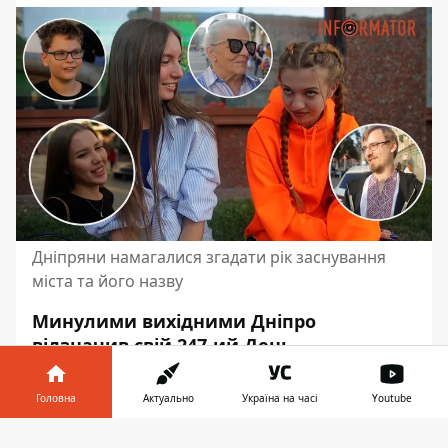
Дніпряни намагалися згадати рік заснування
міста та його назву
Минулими вихідними Дніпро
відзначив свій 247-ий День
народження. Тобто
офіційною датою
заснування міста вважається 1776 рік
.
Головна
Актуально
Україна на часі
Youtube
Але тоді Дніпро мав іншу назву -
Інформатор у
Катеринослав.