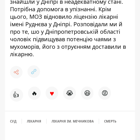
знайшли у Дніпрі в неадекватному стані
.
Потрібна допомога в упізнанні. Крім
цього,
МОЗ відновило ліцензію лікарні
імені Руднєва
у Дніпрі.
Розповідали ми й
про те, шо у Дніпропетровській області
чоловік
підвищував потенцію чаями з
мухоморів
, його з отруєнням доставили в
лікарню.
♥
🔥
😭
😆
😡
👍
СУД
ЛІКАРНЯ
ЛІКАРНЯ ІМ. МЕЧНИКОВА
СМЕРТЬ