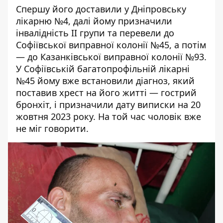
Спершу його доставили у Дніпровську
лікарню №4, далі йому призначили
інвалідність II групи та перевели до
Софіївської виправної колонії №45, а потім
— до Казанківської виправної колонії №93.
У Софіївській багатопрофільній лікарні
№45 йому вже встановили діагноз,
який
поставив хрест на його житті
— гострий
бронхіт, і призначили дату виписки на 20
жовтня 2023 року. На той час чоловік вже
не міг говорити.