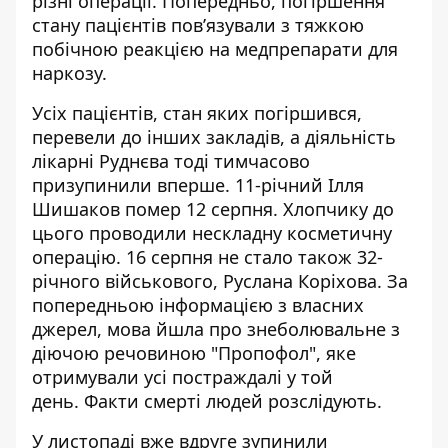
різні операції. Попередньо, погіршення
стану пацієнтів пов’язували з тяжкою
побічною реакцією на медпрепарати для
наркозу.
Усіх пацієнтів, стан яких погіршився,
перевели до інших закладів, а діяльність
лікарні Руднєва тоді тимчасово
призупинили вперше. 11-річний
Ілля
Шишаков помер 12 серпня
. Хлопчику до
цього проводили нескладну косметичну
операцію. 16 серпня не стало також 32-
річного військового, Руслана Коріхова. За
попередньою інформацією з власних
джерел, мова йшла про знеболювальне з
діючою речовиною "Пропофол", яке
отримували усі постраждалі у той
день.
Факти смерті людей розслідують
.
У листопаді вже вдруге зупинили