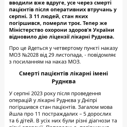
вводили вже вдруге, усе через
смерті
пацієнтів після оперативних втручань у
серпні
. З 11 людей, стан яких
погіршився, померли троє. Тепер же
Міністерство охорони здоров’я України
відновило дію ліцензії лікарні Руднєва.
Про це йдеться у четвертому пункті наказу
МОЗ №2028 від 29 листопада, - повідомляє
з посиланням на наказ МОЗ
.
Смерті пацієнтів лікарні імені
Руднєва
У серпні 2023 року
після проведення
операцій у лікарні Руднєва у Дніпрі
погіршився
стан пацієнтів. Загалом мова
йшла про 11 постраждалих – 5 дорослих
та 6 дітей. В усіх них були різні діагнози та