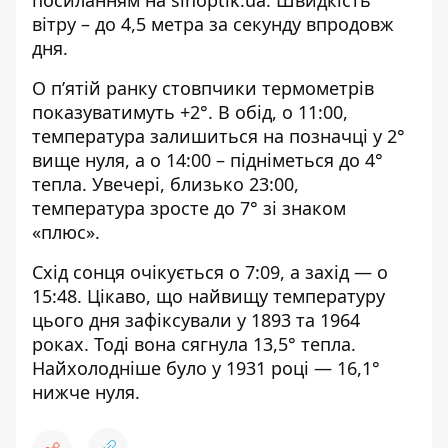
посиланням на
sinoptik.ua
. Швидкість
вітру – до 4,5 метра за секунду впродовж
дня.
О п’ятій ранку стовпчики термометрів
показуватимуть +2°. В обід, о 11:00,
температура залишиться на позначці у 2°
вище нуля, а о 14:00 – підніметься до 4°
тепла. Увечері, близько 23:00,
температура зросте до 7° зі знаком
«плюс».
Схід сонця очікується о 7:09, а захід — о
15:48. Цікаво, що найвищу температуру
цього дня зафіксували у 1893 та 1964
роках. Тоді вона сягнула 13,5° тепла.
Найхолодніше було у 1931 році — 16,1°
нижче нуля.