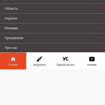
Область
Україна
Реклама
Пресрелізи
Про нас
Головна
Актуально
Україна на часі
Youtube
Інформатор у
Завантажити
телефоні
👉
Інформатор проекти
Інформатор Україна
Інформатор Київ
Інформатор Авто
© 2016-2026 Informator