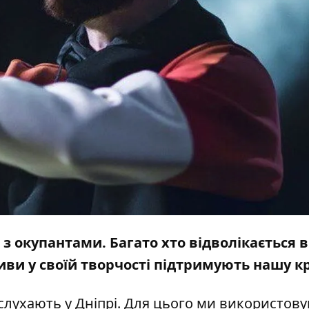
з окупантами. Багато хто відволікається в
ви у своїй творчості підтримують нашу кр
з слухають у Дніпрі. Для цього ми використов