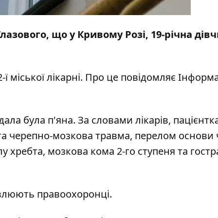
Глазового, що у Кривому Розі, 19-річна дів
-ї міської лікарні. Про це повідомляє
Інформ
.
ла була п'яна. За словами лікарів, пацієнтк
рита черепно-мозкова травма, перелом основи
у хребта, мозкова кома 2-го ступеня та гостр
овлюють правоохоронці.