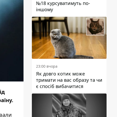
№18 курсуватимуть по-
іншому
23:00 вчора
Як довго котик може
тримати на вас образу та чи
є спосіб вибачитися
ід
аїну.
ували