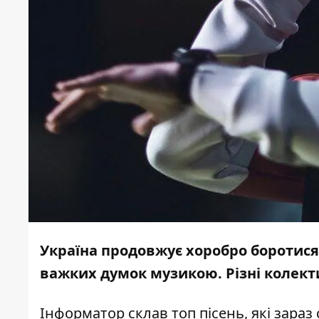
Україна продовжує хоробро боротися 
важких думок музикою. Різні колекти
Інформатор
склав топ пісень, які зара