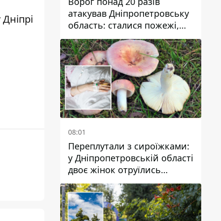
Ворог понад 20 разів
атакував Дніпропетровську
у Дніпрі
область: сталися пожежі,
постраждали будинки,
інфраструктура та авто
08:01
Переплутали з сироїжками:
у Дніпропетровській області
двоє жінок отруїлись
грибами