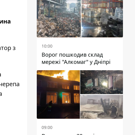
чиновників
чина
10:00
атор
з
Ворог пошкодив склад
мережі "Алкомаг" у Дніпрі
а
 черепа
а
09:00