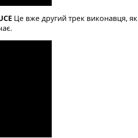
RUCE
Це вже другий трек виконавця, я
чає.