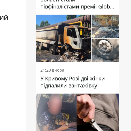
півфіналістами премії Global
Teacher Prize Ukraine 2026
кий
21:20 вчора
У Кривому Розі дві жінки
підпалили вантажівку