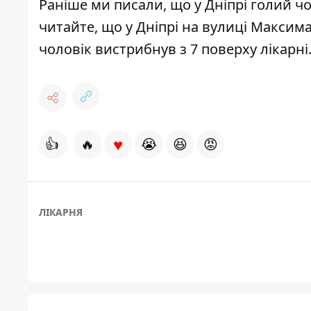
Раніше ми писали, що
у
Дніпрі голий чо
читайте, що у Дніпрі на вулиці Максима
чоловік вистрибнув з 7 поверху
лікарні
♥
👍
🔥
😭
😆
😡
ЛІКАРНЯ