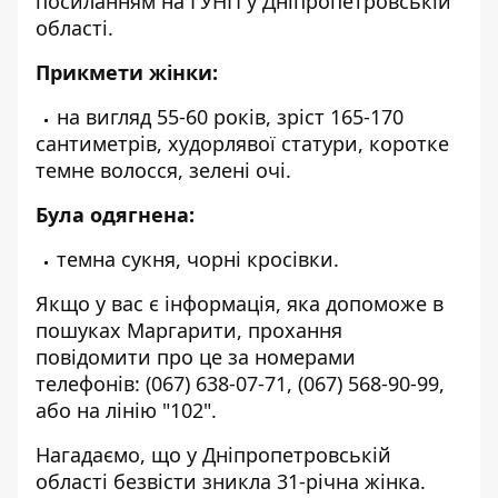
посиланням на ГУНП у Дніпропетровській
області
.
Прикмети жінки:
на вигляд 55-60 років, зріст 165-170
сантиметрів, худорлявої статури, коротке
темне волосся, зелені очі.
Була одягнена:
темна сукня, чорні кросівки.
Якщо у вас є інформація, яка допоможе в
пошуках Маргарити, прохання
повідомити про це за номерами
телефонів:
(067) 638-07-71
,
(067) 568-90-99
,
або на лінію "
102
"
.
Нагадаємо, що у Дніпропетровській
області
безвісти зникла 31-річна жінка
.