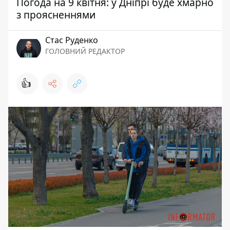
Погода на 9 квітня: у Дніпрі буде хмарно
з проясненнями
Стас Руденко
ГОЛОВНИЙ РЕДАКТОР
👍