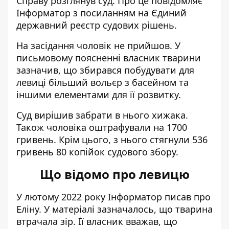
Справу розглянув суд. Про це повідомляє
Інформатор з посиланням на
Єдиний
державний реєстр судових рішень
.
На засідання чоловік не прийшов. У
письмовому поясненні власник тварини
зазначив, що збирався побудувати для
левиці більший вольєр з басейном та
іншими елементами для її розвитку.
Суд вирішив забрати в нього хижака.
Також чоловіка оштрафували на 1700
гривень. Крім цього, з нього стягнули 536
гривень 80 копійок судового збору.
Що відомо про левицю
У лютому 2022 року Інформатор
писав про
Еліну
. У матеріалі зазначалось, що тварина
втрачала зір. Її власник вважав, що