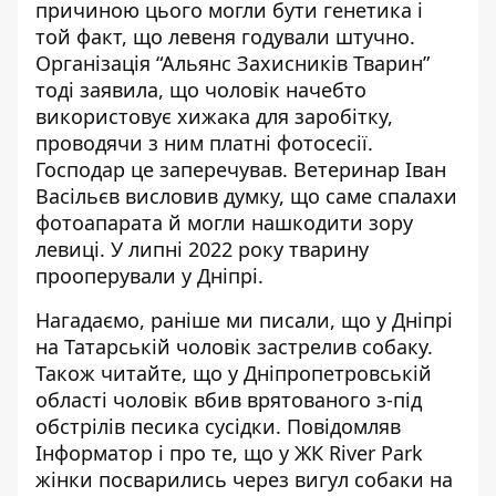
причиною цього могли бути генетика і
той факт, що левеня годували штучно.
Організація “Альянс Захисників Тварин”
тоді заявила, що чоловік начебто
використовує хижака для заробітку,
проводячи з ним платні фотосесії.
Господар це заперечував.
Ветеринар Іван
Васільєв висловив думку, що саме спалахи
фотоапарата й могли нашкодити зору
левиці.
У липні 2022 року
тварину
прооперували у Дніпрі
.
Нагадаємо, раніше ми писали, що
у
Дніпрі
на Татарській чоловік застрелив собаку.
Також читайте, що у Дніпропетровській
області
чоловік вбив врятованого з-під
обстрілів песика сусідки
. Повідомляв
Інформатор і про те, що у ЖК River Park
жінки посварились
через вигул собаки на