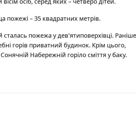
вісім осіб, серед яких – четверо дітей.
ща пожежі – 35 квадратних метрів.
й сталась пожежа у дев'ятиповерхівці
. Раніш
ебні горів приватний будинок
. Крім цього,
а Сонячній Набережній горіло сміття у баку
.