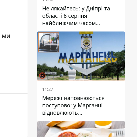
Не лякайтесь: у Дніпрі та
області 8 серпня
найближчим часом
очікується гроза
е ми
11:27
Мережі наповнюються
поступово: у Марганці
відновлюють
водопостачання