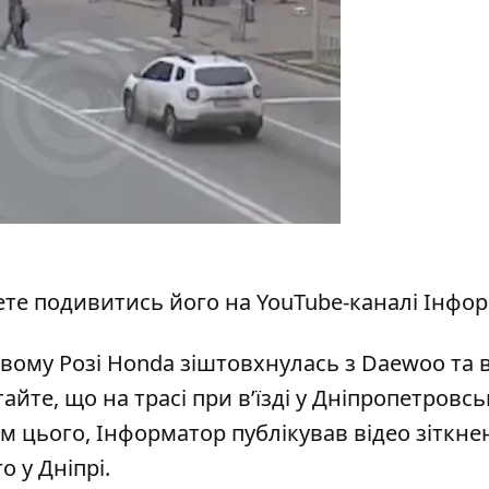
ете подивитись його на
YouTube-каналі Інфо
вому Розі Honda зіштовхнулась з Daewoo та в
тайте, що
на трасі при в’їзді у Дніпропетровсь
рім цього, Інформатор публікував
відео зіткне
о у Дніпрі
.