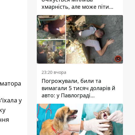
хмарність, але може піти
дощ
23:20 вчора
Погрожували, били та
рматора
вимагали 5 тисяч доларів й
авто: у Павлограді
’їхала у
затримали двох чоловіків
ку
ння