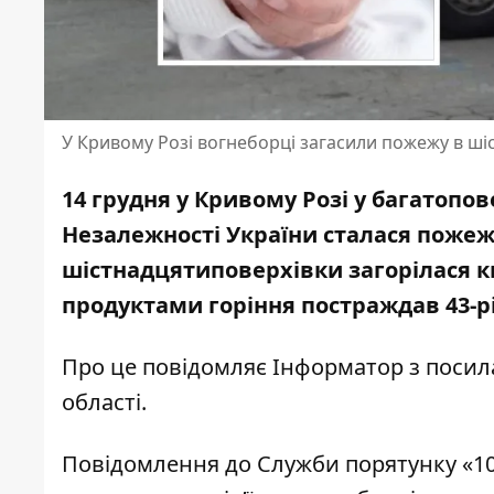
У Кривому Розі вогнеборці загасили пожежу в ші
14 грудня у Кривому Розі у багатоп
Незалежності України сталася пожеж
шістнадцятиповерхівки загорілася к
продуктами горіння постраждав 43-рі
Про це повідомляє Інформатор з поси
області
.
Повідомлення до Служби порятунку «101