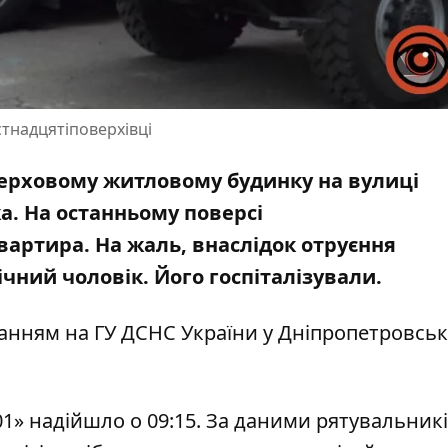
стнадцятіповерхівці
оверховому житловому будинку на вулиці
а. На останньому поверсі
вартира. На жаль, внаслідок отруєння
чний чоловік. Його госпіталізували.
ланням на
ГУ ДСНС України у Дніпропетровськ
» надійшло о 09:15. За даними рятувальників