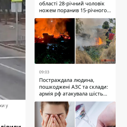
області 28-річний чоловік
ножем поранив 15-річного
хлопця
09:03
Постраждала людина,
пошкоджені АЗС та склади:
армія рф атакувала шість
районів Дніпропетровської
хи у
області
оділили