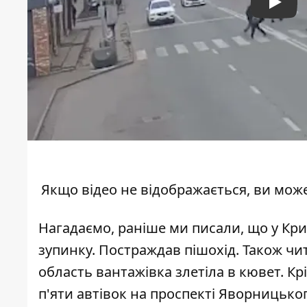
Play
Якщо відео не відображається, ви мож
Нагадаємо, раніше ми писали, що
у Кри
зупинку
. Постраждав пішохід. Також чи
область вантажівка злетіла в кювет
. К
п'яти автівок на проспекті Яворницьког