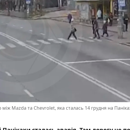
іж Mazda та Chevrolet, яка сталась 14 грудня на Паніка
ці Панікахи сталась аварія. Там дорогу не п