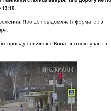
 13:10.
реження. Про це повідомляє Інформатор з
ра.
ік проїзду Гальченка. Вона зіштовхнулась з
.