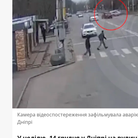
Камера відеоспостереження зафільмувала аварію м
Дніпрі
У неділю, 14 грудня у Дніпрі на вули