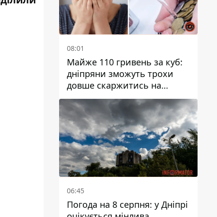
08:01
Майже 110 гривень за куб:
дніпряни зможуть трохи
довше скаржитись на
заплановані тарифи на воду
на 2027 рік
06:45
Погода на 8 серпня: у Дніпрі
очікується мінлива