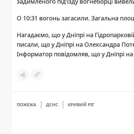
задимленого під’їзду вогнеборці вивели 
О 10:31 вогонь загасили. Загальна пло
Нагадаємо, що
у Дніпрі на Гідропаркові
писали, що
у Дніпрі на Олександра Пот
Інформатор повідомляв, що
у Дніпрі н
ПОЖЕЖА
ДСНС
КРИВИЙ РІГ