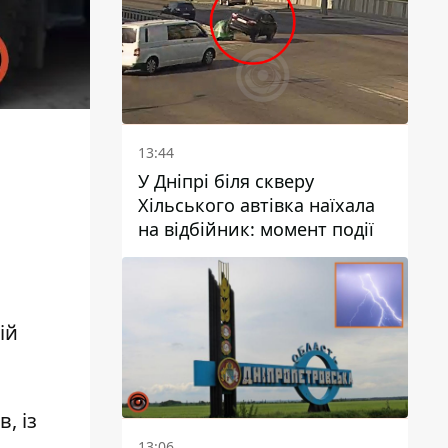
13:44
У Дніпрі біля скверу
Хільського автівка наїхала
на відбійник: момент події
ій
, із
13:06