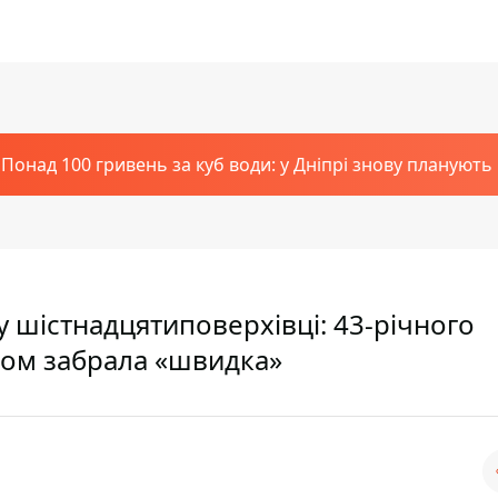
Понад 100 гривень за куб води: у Дніпрі знову планують
у шістнадцятиповерхівці: 43-річного
зом забрала «швидка»