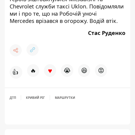
Chevrolet
служби таксі Uklon. Повідомляли
ми і про те, що на Робочій уночі
Mercedes
врізався в огорожу
. Водій втік.
Стас Руденко
♥
🔥
😭
😆
😡
👍
ДТП
КРИВИЙ РІГ
МАРШРУТКИ