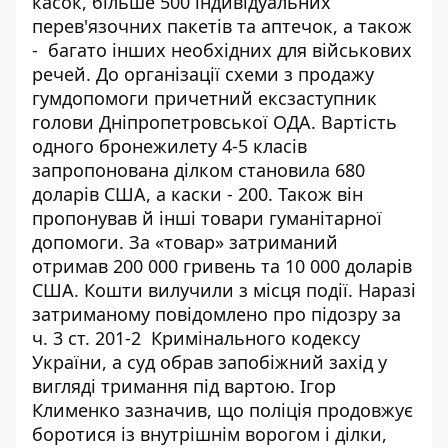
касок, більше 500 індивідуальних
перев'язочних пакетів та аптечок, а також
- багато інших необхідних для військових
речей. До організації схеми з продажу
гумдопомоги причетний ексзаступник
голови Дніпропетровської ОДА. Вартість
одного бронежилету 4-5 класів
запропонована ділком становила 680
доларів США, а каски - 200. Також він
пропонував й інші товари гуманітарної
допомоги. За «товар» затриманий
отримав 200 000 гривень та 10 000 доларів
США. Кошти вилучили з місця події. Наразі
затриманому повідомлено про підозру за
ч. 3 ст. 201-2 Кримінального кодексу
України, а суд обрав запобіжний захід у
вигляді тримання під вартою. Ігор
Клименко зазначив, що поліція продовжує
боротися із внутрішнім ворогом і ділки,