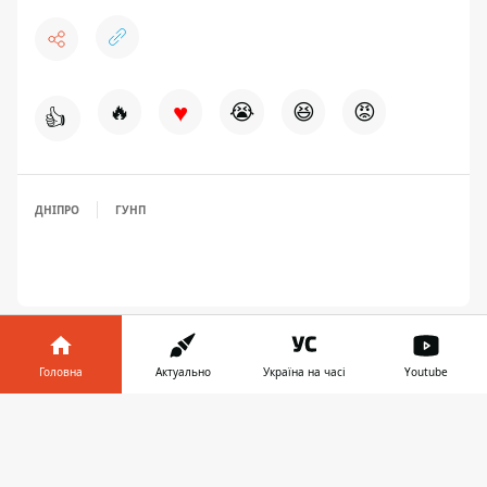
♥
🔥
😭
😆
😡
👍
ДНІПРО
ГУНП
Головна
Актуально
Україна на часі
Youtube
Інформатор у
Завантажити
телефоні
👉
ЗАПРОПОНУВАТИ НОВИНУ