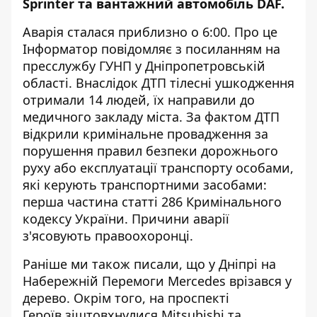
Sprinter та вантажний автомобіль DAF.
Аварія сталася приблизно о 6:00. Про це
Інформатор
повідомляє з посиланням на
пресслужбу ГУНП
у Дніпропетровській
області. Внаслідок ДТП тілесні ушкодження
отримали 14 людей, їх направили до
медичного закладу міста. За фактом ДТП
відкрили кримінальне провадження за
порушення правил безпеки дорожнього
руху або експлуатації транспорту особами,
які керують транспортними засобами:
перша частина статті 286 Кримінального
кодексу України. Причини аварії
з'ясовують правоохоронці.
Раніше ми також писали, що у Дніпрі на
Набережній Перемоги
Mercedes врізався у
дерево
. Окрім того, на проспекті
Героїв
зіштовхнулися Mitsubishi та