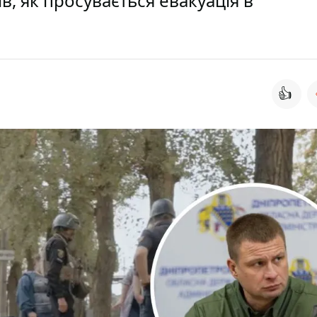
, як просувається евакуація в
👍