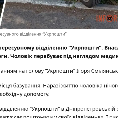
ресувного відділення “Укрпошти”
 пересувному відділенню “Укрпошти”. Внас
ги. Чоловік перебуває під наглядом медик
иланням на
голову “Укрпошти” Ігоря Смілянсь
місця базування. Наразі життю чоловіка нічог
еобхідну допомогу.
відділенню “Укрпошти” в Дніпропетровській 
запускає поштомати у своїх відділеннях
. І пи