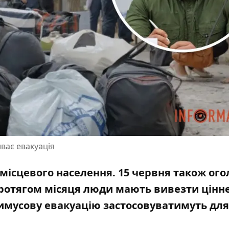
ває евакуація
 місцевого населення. 15 червня також ог
Протягом місяця люди мають вивезти цінн
имусову евакуацію застосовуватимуть для