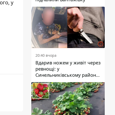
ого,
у
20:40 вчора
Вдарив ножем у живіт через
ревнощі: у
Синельниківському районі
затримали 49-річного
чоловіка за вбивство