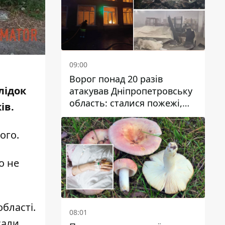
09:00
Ворог понад 20 разів
лідок
атакував Дніпропетровську
область: сталися пожежі,
ів.
постраждали будинки,
інфраструктура та авто
кого
.
о не
області
.
08:01
сали,