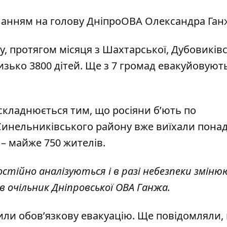
иланням на
голову ДніпроОВА Олександра Ган
, протягом місяця з Шахтарської, Дубовиківс
зько 3800 дітей. Ще з 7 громад евакуйовуют
складнюється тим, що росіяни б’ють по
 Синельниківського району вже виїхали понад
 – майже 750 жителів.
остійно аналізуються і в разі небезпеки змін
в очільник Дніпровської ОВА Ганжа.
или обов’язкову евакуацію
.
Ще повідомляли,