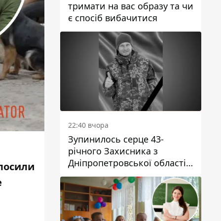
тримати на вас образу та чи
є спосіб вибачитися
22:40 вчора
Зупинилось серце 43-
річного Захисника з
Дніпропетровської області
олосили
Євгена Зінченка
е