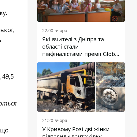
жу
.
ької,
22:00 вчора
Які вчителі з Дніпра та
ь
області стали
півфіналістами премії Global
Teacher Prize Ukraine 2026
 49,5
юються
21:20 вчора
У Кривому Розі дві жінки
 що
підпалили вантажівку