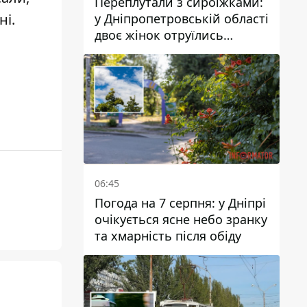
Переплутали з сироїжками:
у Дніпропетровській області
ні
.
двоє жінок отруїлись
грибами
06:45
Погода на 7 серпня: у Дніпрі
очікується ясне небо зранку
та хмарність після обіду