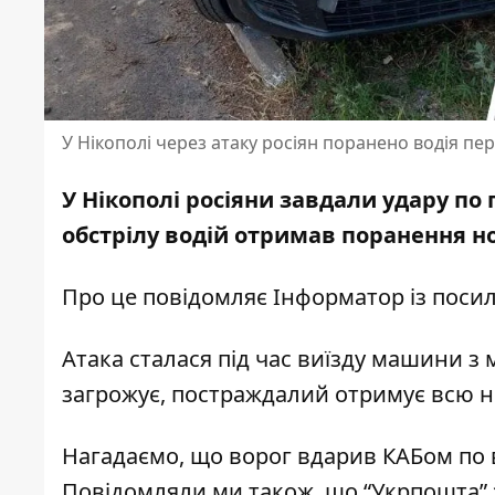
У Нікополі через атаку росіян поранено водія пе
У Нікополі росіяни завдали удару по
обстрілу водій отримав поранення но
Про це повідомляє Інформатор із пос
Атака сталася під час виїзду машини з 
загрожує, постраждалий отримує всю н
Нагадаємо, що в
орог
вдарив КАБом по 
Повідомляли ми також, що
“Укрпошта” 