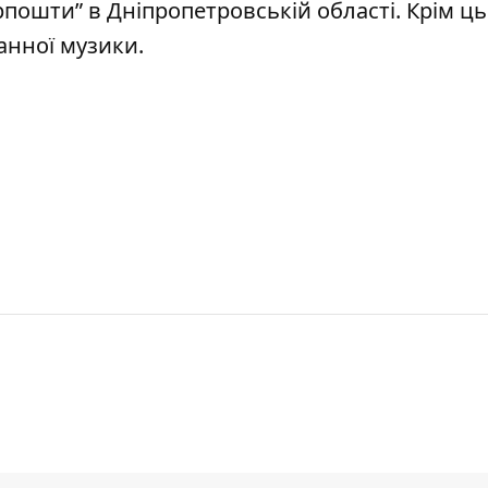
рпошти”
в Дніпропетровській області.
Крім ць
анної музики
.