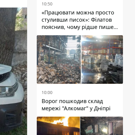
10:50
«Працювати можна просто
стуливши писок»: Філатов
пояснив, чому рідше пише у
соцмережах та
розкритикував медійність
чиновників
10:00
Ворог пошкодив склад
мережі "Алкомаг" у Дніпрі