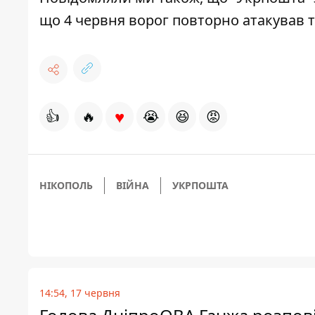
що 4 червня
ворог повторно атакував т
♥
👍
🔥
😭
😆
😡
НІКОПОЛЬ
ВІЙНА
УКРПОШТА
14:54, 17 червня