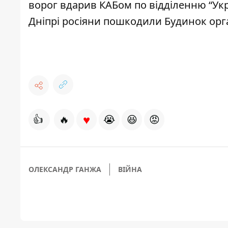
ворог вдарив КАБом по відділенню “Ук
Дніпрі росіяни пошкодили Будинок орг
♥
👍
🔥
😭
😆
😡
ОЛЕКСАНДР ГАНЖА
ВІЙНА