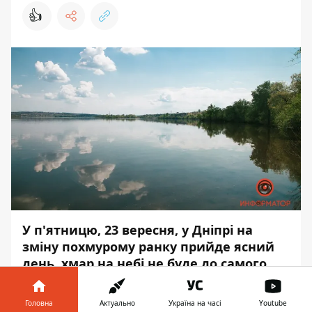
👍
У п'ятницю, 23 вересня, у Дніпрі на
зміну похмурому ранку прийде ясний
день, хмар на небі не буде до самого
вечора. Без опадів.
Головна
Актуально
Україна на часі
Youtube
Вночі вологість повітря становитиме 90-