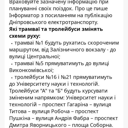
Враховуйте зазначену інформацію при
плануванні своїх поїздок. Про це пише
Інформатор з посиланням на
публікацію
Дніпровського електротранспорту.
Які трамваї та тролейбуси змінять
схеми руху:
трамваї №1 будуть рухатись скороченим
маршрутом, від Залізничного вокзалу - до
вулиці Центральної;
трамваї №5 прямуватимуть до вулиці
Виконкомівської;
тролейбуси №16 і №21 прямуватимуть
до Університету науки і технологій.
Тролейбуси "А" та "Б" будуть курсувати
зміненим напрямком: Університет науки і
технологій – проспект Гагаріна – вулиця
Титова – вулиця Робоча – проспект
Пушкіна – вулиця Андрія Фабра – проспект
Дмитра Яворницького – площа Соборна.