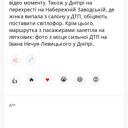
відео моменту
. Також
у Дніпрі на
перехресті на Набережній Заводській, де
жінка випала з салону у ДТП, обіцяють
поставити світлофор
. Крім цього,
маршрутка з пасажирами залетіла на
легковик: фото з місця сильної ДТП на
Івана Нечуя-Левицького у Дніпрі
.
♥
🔥
😭
😆
😡
👍
ДТП