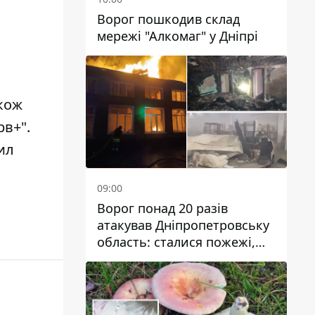
Ворог пошкодив склад
мережі "Алкомаг" у Дніпрі
акож
рв+".
ил
09:00
Ворог понад 20 разів
атакував Дніпропетровську
область: сталися пожежі,
постраждали будинки,
інфраструктура та авто