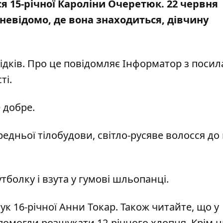
ся 15-річної Кароліни Очеретюк. 22 червня
 невідомо, де вона знаходиться, дівчину
дків. Про це повідомляє Інформатор з поси
ті
.
 добре.
ередньої тілобудови, світло-русяве волосся до
тболку і взута у гумові шльопанці.
ук 16-річної Анни Токар
. Також читайте, що
у
опомогли розшукати 12-річного хлопця
. Крім 