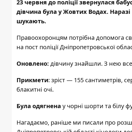
23 червня до поліції звернулася бабу
дівчина була у Жовтих Водах. Наразі
шукають.
Правоохоронцям потрібна допомога сві
на
пост поліції Дніпропетровської облас
Оновлено:
дівчину знайшли. З нею все
Прикмети
: зріст — 155 сантиметрів, с
блакитні очі.
Була одягнена
у чорні шорти та білу фу
Нагадаємо, раніше ми писали про
розш
Дніпропетровській області кінологи д