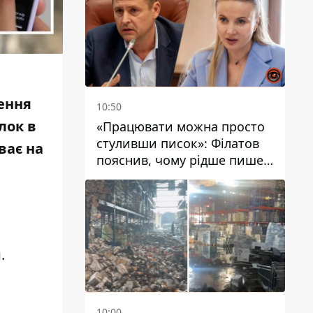
ення
10:50
лок в
«Працювати можна просто
стуливши писок»: Філатов
ває на
пояснив, чому рідше пише у
соцмережах та
розкритикував медійність
чиновників
и
.
10:00