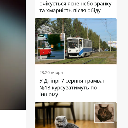
очікується ясне небо зранку
та хмарність після обіду
23:20 вчора
У Дніпрі 7 серпня трамваї
№18 курсуватимуть по-
іншому