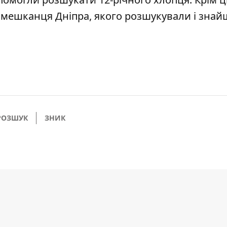
о мешканця Дніпра, якого розшукували і зна
РОЗШУК
ЗНИК