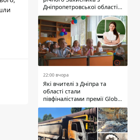
Дніпропетровської області
йшли
Євгена Зінченка
22:00 вчора
Які вчителі з Дніпра та
області стали
півфіналістами премії Global
Teacher Prize Ukraine 2026