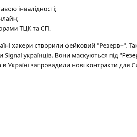
тавою інвалідності;
нлайн;
орами ТЦК та СП.
раїні хакери створили фейковий "Резерв+"
. Т
 Signal українців
. Вони маскуються під "Резе
о
в Україні запровадили нові контракти для С