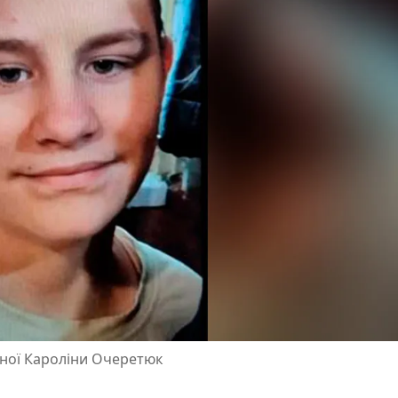
чної Кароліни Очеретюк