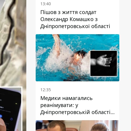
13:40
Пішов з життя солдат
Олександр Комашко з
Дніпропетровської області
12:35
Медики намагались
реанімувати: у
Дніпропетровській області
дворічний хлопчик потонув
у басейні