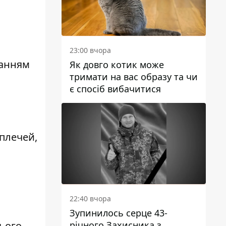
23:00 вчора
ланням
Як довго котик може
тримати на вас образу та чи
є спосіб вибачитися
 плечей,
22:40 вчора
Зупинилось серце 43-
річного Захисника з
цього,