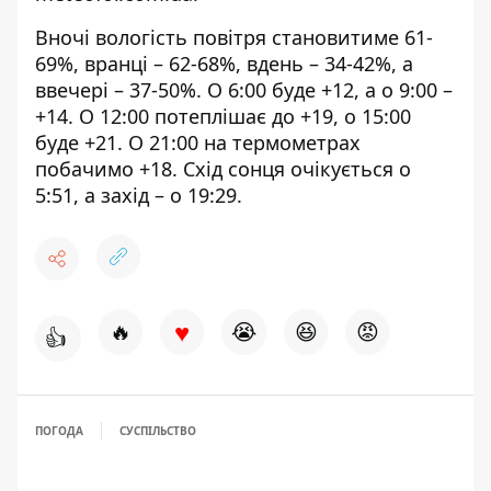
Вночі вологість повітря становитиме 61-
69%, вранці – 62-68%, вдень – 34-42%, а
ввечері – 37-50%. О 6:00 буде +12, а о 9:00 –
+14. О 12:00 потеплішає до +19, о 15:00
буде +21. О 21:00 на термометрах
побачимо +18. Схід сонця очікується о
5:51, а захід – о 19:29.
♥
🔥
😭
😆
😡
👍
ПОГОДА
СУСПІЛЬСТВО