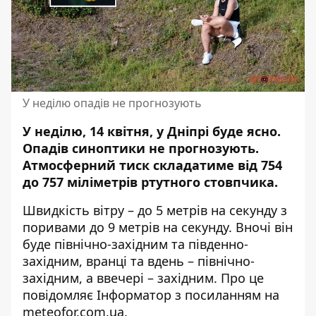
У неділю опадів не прогнозують
У неділю, 14 квітня, у Дніпрі буде ясно.
Опадів синоптики не прогнозують.
Атмосферний тиск складатиме від 754
до 757 міліметрів ртутного стовпчика.
Швидкість вітру – до 5 метрів на секунду з
поривами до 9 метрів на секунду. Вночі він
буде північно-західним та південно-
західним, вранці та вдень – північно-
західним, а ввечері – західним. Про це
повідомляє Інформатор з посиланням на
meteofor.com.ua
.