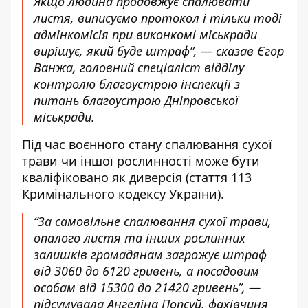
Якщо людина продовжує спалювати
листя, виписуємо протокол і тільки тоді
адмінкомісія при виконкомі міськради
вирішує, який буде штраф”, — сказав Єгор
Ванжа, головний спеціаліст відділу
контролю благоустрою інспекції з
питань благоустрою Дніпровської
міськради.
Під час воєнного стану спалювання сухої
трави чи іншої рослинності може бути
кваліфіковано як диверсія (стаття 113
Кримінального кодексу України).
“За самовільне спалювання сухої трави,
опалого листя та інших рослинних
залишків громадянам загрожує штраф
від 3060 до 6120 гривень, а посадовим
особам від 15300 до 21420 гривень”, —
підсумувала Ангеліна Попсуй, фахівчиня