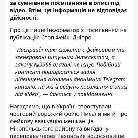
за сумнівним посиланням в описі під
відео. Втім, ця інформація не відповідає
дійсності.
Про це пише Інформатор
з посиланням на
публікацію Стоп.Фейк. Дніпро
.
“Насправді такі сюжети є фейковими та
згенеровані штучним інтелектом, а
закону №3386 взагалі не існує. Подібний
контент поширюється задля
підвищення охоплень анонімних Telegram-
каналів, на які й ведуть посилання в описі
під відео”, — йдеться у повідомленні.
Нагадаємо, що
в Україні
спростували
черговий ворожий фейк
. Писали ми й про
фейкову евакуацію мешканців
Нікопольського району та
вигадану
переправу через Каховське водосховище
.