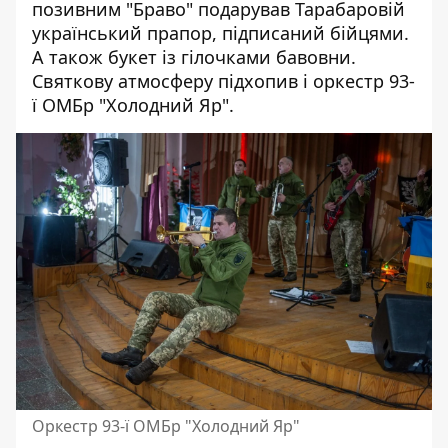
позивним "Браво" подарував Тарабаровій
український прапор, підписаний бійцями.
А також букет із гілочками бавовни.
Святкову атмосферу підхопив і оркестр 93-
ї ОМБр "Холодний Яр".
Оркестр 93-ї ОМБр "Холодний Яр"