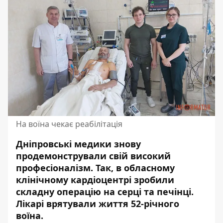
На воїна чекає реабілітація
Дніпровські медики знову
продемонстрували свій високий
професіоналізм. Так,
в обласному
клінічному кардіоцентрі зробили
складну операцію на серці та печінц
і.
Лікарі врятували життя 52-річного
воїна.