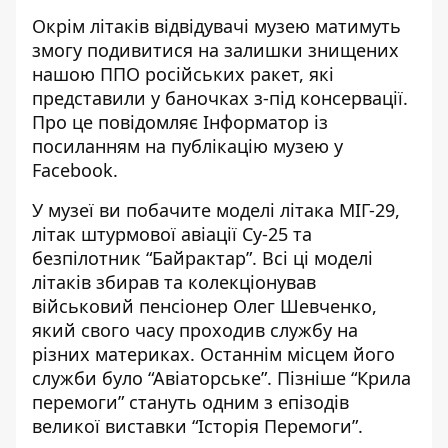
Окрім літаків відвідувачі музею матимуть
змогу подивитися на залишки знищених
нашою ППО російських ракет, які
представили у баночках з-під консервації.
Про це повідомляє Інформатор із
посиланням на
публікацію музею у
Facebook
.
У музеї ви побачите моделі літака МІГ-29,
літак штурмової авіації Су-25 та
безпілотник “Байрактар”. Всі ці моделі
літаків збирав та колекціонував
військовий пенсіонер Олег Шевченко,
який свого часу проходив службу на
різних материках. Останнім місцем його
служби було “Авіаторське”. Пізніше “Крила
перемоги” стануть одним з епізодів
великої виставки “Історія Перемоги”.