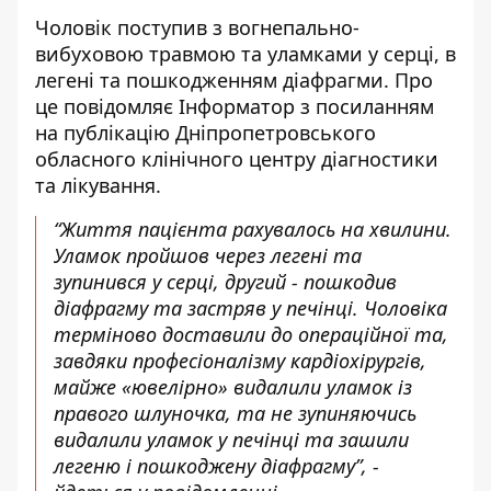
Чоловік поступив з вогнепально-
вибуховою травмою та уламками у серці, в
легені та пошкодженням діафрагми. Про
це повідомляє Інформатор з посиланням
на
публікацію Дніпропетровського
обласного клінічного центру діагностики
та лікування
.
“Життя пацієнта рахувалось на хвилини.
Уламок пройшов через легені та
зупинився у серці, другий - пошкодив
діафрагму та застряв у печінці. Чоловіка
терміново доставили до операційної та,
завдяки професіоналізму кардіохірургів,
майже «ювелірно» видалили уламок із
правого шлуночка, та не зупиняючись
видалили уламок у печінці та зашили
легеню і пошкоджену діафрагму”, -