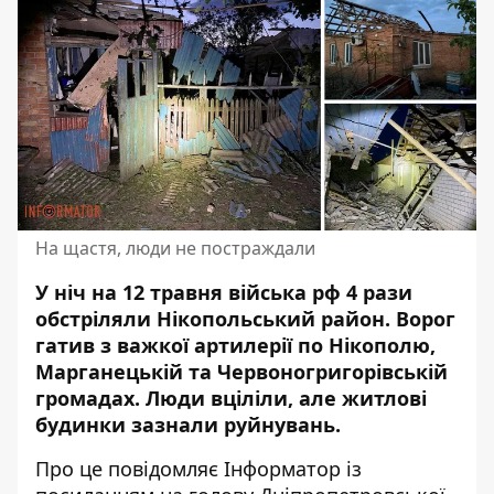
На щастя, люди не постраждали
У ніч на 12 травня війська рф 4 рази
обстріляли Нікопольський район. Ворог
гатив з важкої артилерії
по Нікополю,
Марганецькій та Червоногригорівській
громадах
. Люди вціліли, але житлові
будинки зазнали руйнувань.
Про це повідомляє Інформатор із