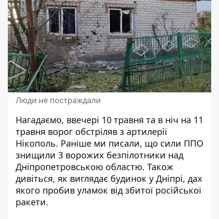
Люди не постраждали
Нагадаємо,
ввечері 10 травня та в ніч на 11
травня ворог обстріляв з артилерії
Нікополь
. Раніше ми писали, що
сили ППО
знищили 3 ворожих безпілотники над
Дніпропетровською областю
. Також
дивіться,
як виглядає будинок у Дніпрі
, дах
якого пробив уламок від збитої російської
ракети.