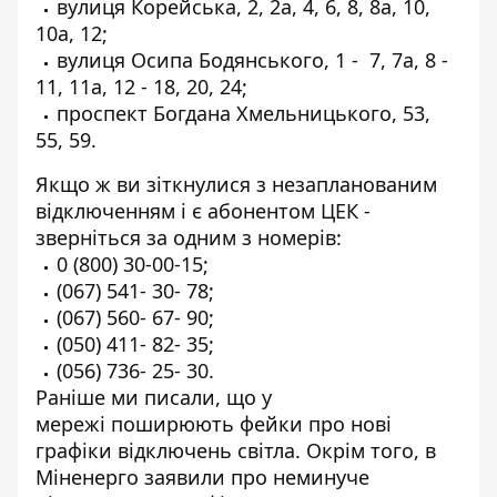
вулиця Корейська, 2, 2а, 4, 6, 8, 8а, 10,
10а, 12;
вулиця Осипа Бодянського, 1 - 7, 7а, 8 -
11, 11а, 12 - 18, 20, 24;
проспект Богдана Хмельницького, 53,
55, 59.
Якщо ж ви зіткнулися з незапланованим
відключенням і є абонентом ЦЕК -
зверніться за одним з номерів:
0 (800) 30-00-15
;
(067) 541- 30- 78
;
(067) 560- 67- 90
;
(050) 411- 82- 35
;
(056) 736- 25- 30
.
Раніше ми писали, що у
мережі
поширюють фейки про нові
графіки
відключень світла. Окрім того, в
Міненерго заявили про
неминуче