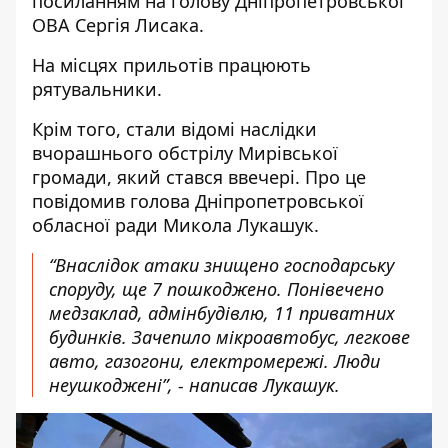
посиланням на
голову Дніпропетровської
ОВА Сергія Лисака
.
На місцях прильотів працюють
рятувальники.
Крім того, стали відомі наслідки
вчорашнього обстрілу Мирівської
громади, який стався ввечері. Про це
повідомив
г
олова Дніпропетровської
обласної ради Микола Лукашук
.
“
Внаслідок атаки знищено господарську
споруду, ще 7 пошкоджено. Понівечено
медзаклад, адмінбудівлю, 11 приватних
будинків. Зачепило мікроавтобус, легкове
авто, газогони, електромережі. Люди
неушкоджені”, - написав Лукашук.