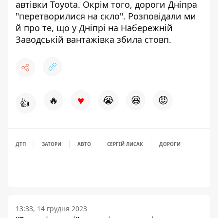
автівки Toyota
. Окрім того,
дороги Дніпра
"перетворилися на скло"
. Розповідали ми
й про те, що у Дніпрі
на Набережній
Заводській вантажівка збила стовп
.
♥
🔥
😭
😆
😡
👍
ДТП
ЗАТОРИ
АВТО
СЕРГІЙ ЛИСАК
ДОРОГИ
13:33, 14 грудня 2023