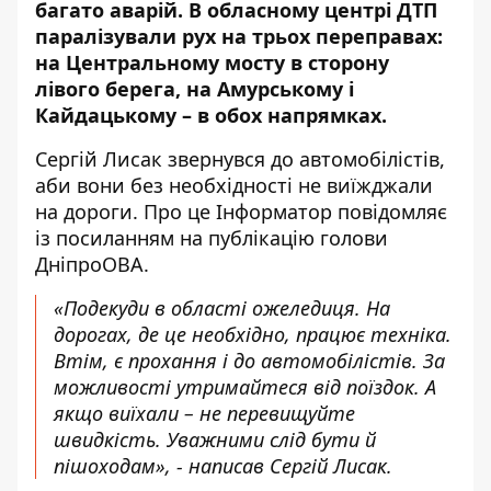
багато аварій
. В обласному центрі ДТП
паралізували рух на трьох переправах:
на Центральному мосту в сторону
лівого берега,
на Амурському і
Кайдацькому – в обох напрямках
.
Сергій Лисак звернувся до автомобілістів,
аби вони без необхідності не виїжджали
на дороги. Про це Інформатор повідомляє
із посиланням на публікацію голови
ДніпроОВА
.
«Подекуди в області ожеледиця. На
дорогах, де це необхідно, працює техніка.
Втім, є прохання і до автомобілістів. За
можливості утримайтеся від поїздок. А
якщо виїхали – не перевищуйте
швидкість. Уважними слід бути й
пішоходам», - написав Сергій Лисак.