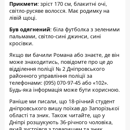
Прикмети
: зріст 170 см, блакитні очі,
світло-русяве волосся. Має родимку на
лівій щоці.
Був одягнений
: біла футболка з зеленими
пальмами, світло-сині джинси, сині
кросівки.
Якщо ви бачили Романа або знаєте, де він
може знаходитись, повідомте про це до
відділення поліції № 2 Дніпровського
районного управління поліції за
телефонами:
(095) 070-97-45
або «102».
Будь-яка інформація може бути корисною.
Раніше ми писали, що
18-річний студент
дніпровського вишу поїхав до Запорізької
області та зник
. Також читайте, що у
Дніпрі
розшукують 36-річного чоловіка
,
який зустрівся з товаришем та зник.