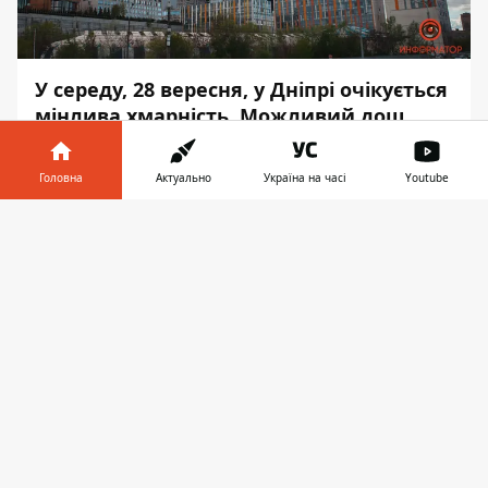
У середу, 28 вересня, у Дніпрі очікується
мінлива хмарність. Можливий
дощ
.
Сума опадів складатиме від от 0,1 до 1,4
мм.
Головна
Актуально
Україна на часі
Youtube
Швидкість вітру – від 2 до 4 метрів на
Інформатор у
Завантажити
секунду з поривами до 10 метрів на
телефоні
👉
секунду. Про це Інформатор повідомляє з
посиланням на
gismeteo.ua.
Вночі вологість повітря становитиме 78-
92%, протягом дня — 61-73%, а ввечері —
73-85%.
О шостій ранку стовпчики термометрів
показуватимуть 13° тепла. Вже в обід
потеплішає, о 12:00 температура