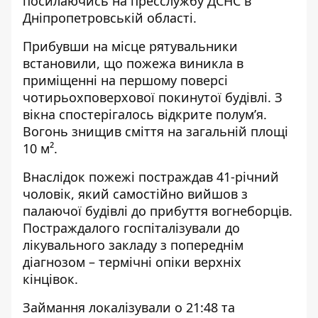
посилаючись на
пресслужбу
ДСНС в
Дніпропетровській області.
Прибувши на місце рятувальники
встановили, що пожежа виникла в
приміщенні на першому поверсі
чотирьохповерхової покинутої будівлі. З
вікна спостерігалось відкрите полум’я.
Вогонь знищив сміття на загальній площі
10 м².
Внаслідок пожежі постраждав 41-річний
чоловік, який самостійно вийшов з
палаючої будівлі до прибуття вогнеборців.
Постраждалого госпіталізували до
лікувального закладу з попереднім
діагнозом – термічні опіки верхніх
кінцівок.
Займання локалізували о 21:48 та