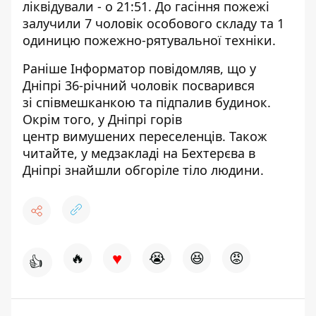
ліквідували - о 21:51. До гасіння пожежі
залучили 7 чоловік особового складу та 1
одиницю пожежно-рятувальної техніки.
Раніше Інформатор повідомляв, що у
Дніпрі 36-річний чоловік посварився
зі
співмешканкою та підпалив будинок
.
Окрім того, у Дніпрі горів
центр
вимушених переселенців
. Також
читайте, у медзакладі на Бехтерєва в
Дніпрі знайшли
обгоріле тіло
людини.
♥
🔥
😭
😆
😡
👍