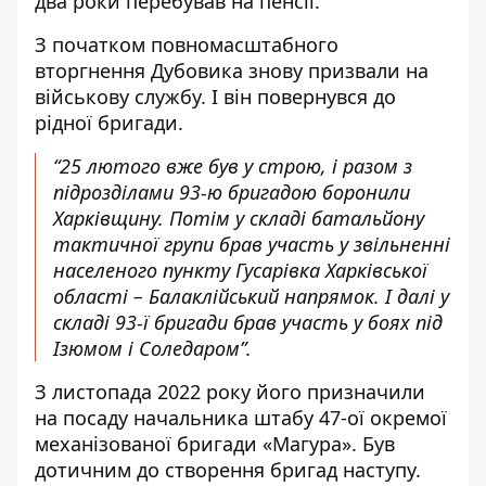
два роки перебував на пенсії.
З початком повномасштабного
вторгнення Дубовика знову призвали на
військову службу. І він повернувся до
рідної бригади.
“25 лютого вже був у строю, і разом з
підрозділами 93-ю бригадою боронили
Харківщину. Потім у складі батальйону
тактичної групи брав участь у звільненні
населеного пункту Гусарівка Харківської
області – Балаклійський напрямок. І далі у
складі 93-ї бригади брав участь у боях під
Ізюмом і Соледаром”.
З листопада 2022 року його призначили
на посаду начальника штабу 47-ої окремої
механізованої бригади «Магура». Був
дотичним до створення бригад наступу.