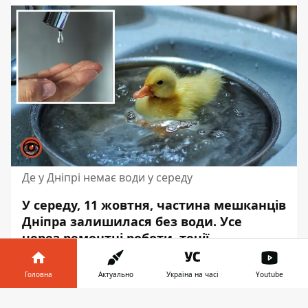
Де у Дніпрі немає води у середу
У середу, 11 жовтня, частина мешканців
Дніпра залишилася без води. Усе
через ремонтні роботи, течії
водопроводів, а також роботи, які
проводять працівники «Теплоенерго»
Головна
Актуально
Україна на часі
Youtube
та ЖБК. Водопостачання
обіцяють
Інформатор у
відновити впродовж дня
.