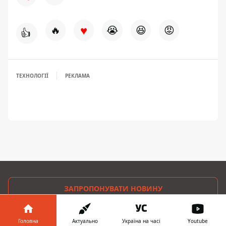
♥
🔥
😭
😆
😡
👍
ТЕХНОЛОГІЇ
РЕКЛАМА
ЗАПРОПОНУВАТИ НОВИНУ
Дніпро
Головна
Актуально
Україна на часі
Youtube