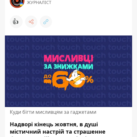
ЖУРНАЛІСТ
👍
Куди бігти мисливцям за гаджетами
Надворі кінець жовтня, в душі
містичний настрій та страшенне