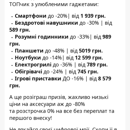
ТОПчик
з улюбленими гаджетами:
Смартфони
до -20%| від
1 939 грн.
Бездротові навушники
до -30% | від
589 грн.
Розумні годинники
до -33%| від
989
грн.
Планшети
до -48% | від
5019 грн.
Ноутбуки
до -14%| від
12 599 грн.
Електрогрилі
до -36% | від
789 грн.
Обігрівачі
до -24% | від
745 грн.
Ігрові приставки
ДО -16% | від
8 579
грн.
А ще
розіграш призів
, жахливо низькі
ціни на
аксесуари аж до -80%
та
розстрочка 0%
на все без переплат та
першого внеску!
Не лякайся своєї цифрової мрії.
Схопи її в