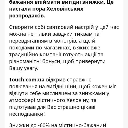
бажання впіймати вигідні знижки. Це
настала пора Хеловінських
розпродажів
.
Створити собі святковий настрій у цей час
можна не тільки завдяки тиквам та
перевдяганням в монстрів, а ще й
походами по магазинах, в яких вже
традиційно компанії готують акції та
різноманітні
бонуси
, щоб привернути
Вашу увагу.
Touch.com.ua
відкрив справжнє
полювання на
вигідні ціни
, щоб кожен міг
відчути себе
мисливцем за знижками
у
атмосфері містичного Хеловіну, та
підготував для Вас страшно цікаві
несподіванки!
Знижки до -60% на містично-бажаний