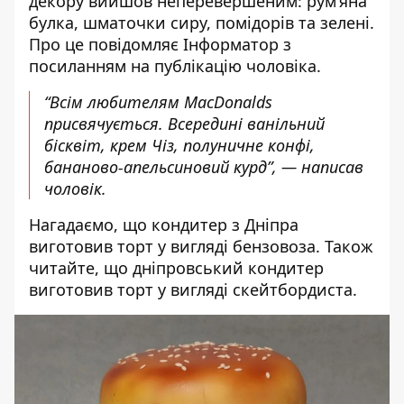
декору вийшов неперевершеним: рум’яна
булка, шматочки сиру, помідорів та зелені.
Про це повідомляє Інформатор з
посиланням на
публікацію
чоловіка.
“Всім любителям MacDonalds
присвячується. Всередині ванільний
бісквіт, крем Чіз, полуничне конфі,
бананово-апельсиновий курд”, — написав
чоловік.
Нагадаємо, що
кондитер з Дніпра
виготовив торт у вигляді бензовоза
. Також
читайте, що
дніпровський кондитер
виготовив торт у вигляді скейтбордиста
.