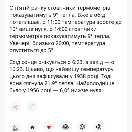
О п’ятій ранку стовпчики термометрів
показуватимуть 9° тепла. Вже в обід
потеплішає, о 11:00 температура зросте до
10° вище нуля, о 14:00 стовпчики
термометрів показуватимуть 9° тепла.
Увечері, близько 20:00, температура
опуститься до 5°.
Схід сонця очікується о 6:23, а захід — о
16:23. Цікаво, що найвищу температуру
цього дня зафіксували у 1938 році. Тоді
вона сягнула 21,9° тепла. Найхолодніше
було у 1956 році — 6,0° нижче нуля.
♥
🔥
😭
😆
😡
👍