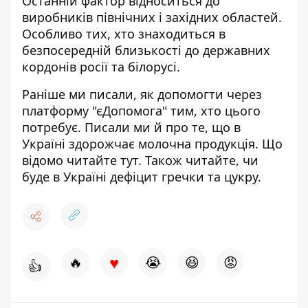
Останній фактор відноситься до
виробників північних і західних областей.
Особливо тих, хто знаходиться в
безпосередній близькості до державних
кордонів росії та білорусі.
Раніше ми писали,
як допомогти через
платформу "єДопомога" тим, хто цього
потребує
. Писали ми й про те, що
в
Україні здорожчає молочна продукція. Що
відомо читайте
тут
. Також читайте,
чи
буде в Україні дефіцит гречки та цукру.
♥
🔥
😭
😆
😡
👍