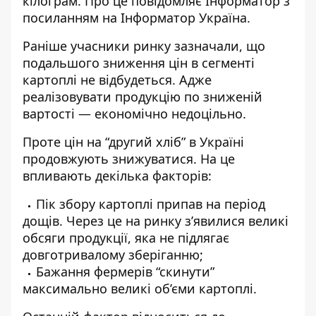
кілограм. Про це повідомляє Інформатор з
посиланням на
Інформатор Україна
.
Раніше учасники ринку зазначали, що
подальшого зниження цін в сегменті
картоплі не відбудеться. Адже
реалізовувати продукцію по зниженій
вартості — економічно недоцільно.
Проте цін на “другий хліб” в Україні
продовжують знижуватися. На це
впливають декілька факторів:
Пік збору картоплі припав на період
дощів. Через це на ринку з’явилися великі
обсяги продукції, яка не підлягає
довготривалому зберіганню;
Бажання фермерів “скинути”
максимально великі об’єми картоплі.