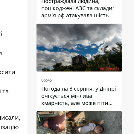
Постраждала людина,
пошкоджені АЗС та склади:
армія рф атакувала шість
районів Дніпропетровської
області
і
и
осити
06:45
Погода на 8 серпня: у Дніпрі
 та
очікується мінлива
хмарність, але може піти
дощ
писали,
ізацію