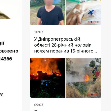
10:03
У Дніпропетровській
ії
області 28-річний чоловік
довжено
ножем поранив 15-річного
хлопця
14366
ує
09:03