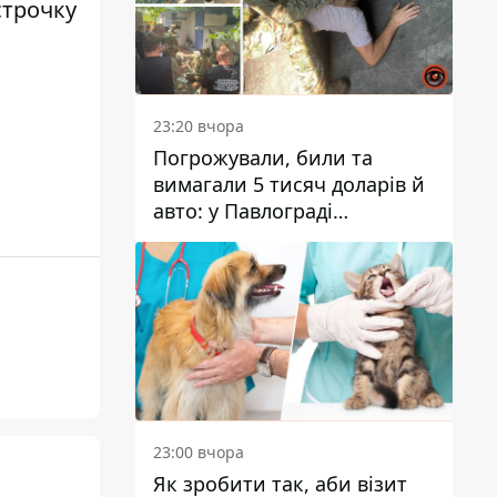
строчку
23:20 вчора
Погрожували, били та
вимагали 5 тисяч доларів й
авто: у Павлограді
затримали двох чоловіків
23:00 вчора
Як зробити так, аби візит