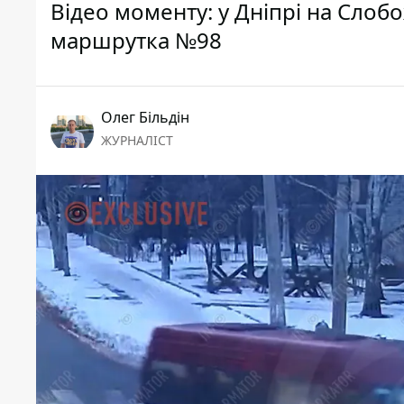
Відео моменту: у Дніпрі на Слоб
маршрутка №98
Олег Більдін
ЖУРНАЛІСТ