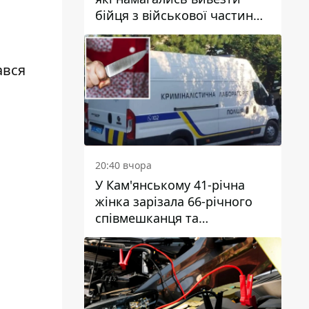
бійця з військової частини
до Дніпра за 7 тисяч
доларів: серед них був лікар
ався
20:40 вчора
У Кам'янському 41-річна
жінка зарізала 66-річного
співмешканця та
намагалась обманути
поліцейських