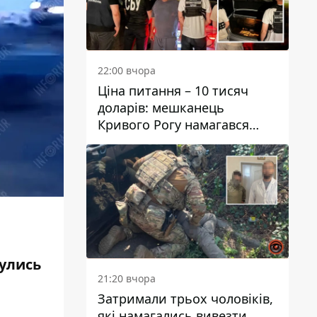
22:00 вчора
Ціна питання – 10 тисяч
доларів: мешканець
Кривого Рогу намагався
переправити чоловіка до
Словаччини
нулись
21:20 вчора
Затримали трьох чоловіків,
які намагались вивезти