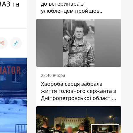
ВАЗ та
до ветеринара з
улюбленцем пройшов
спокійно: прості поради
22:40 вчора
Хвороба серця забрала
життя головного сержанта з
Дніпропетровської області
Юрія Свистуна