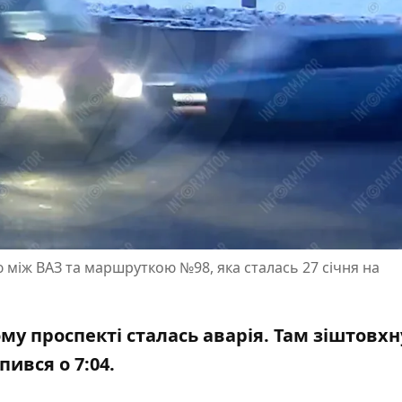
між ВАЗ та маршруткою №98, яка сталась 27 січня на
ому проспекті сталась аварія. Там зіштовх
ився о 7:04.