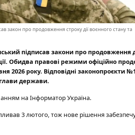
в закон про продовження строку дії воєнного стану та
ський підписав закони про продовження д
ації. Обидва правові режими офіційно про
авня 2026 року. Відповідні законопроєкти №
глави держави.
иланням на
Інформатор Україна
.
спливав 3 лютого, тож нове рішення забезпеч