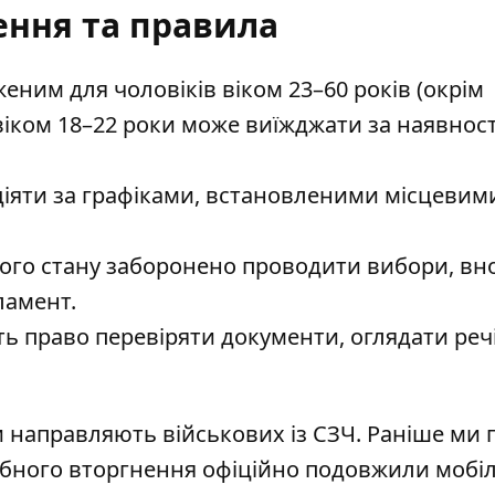
ння та правила
еним для чоловіків віком 23–60 років (окрім
віком 18–22 роки може виїжджати за наявност
іяти за графіками, встановленими місцевим
ого стану заборонено проводити вибори, вн
ламент.
ть право перевіряти документи, оглядати речі
и направляють військових із СЗЧ
. Раніше ми 
табного вторгнення офіційно подовжили мобіл