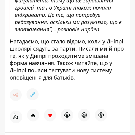
факультети, тому що це заробляння
грошей, та і в Україні також почали
відкривати. Це те, що потребує
редагування, оскільки ми розуміємо, що є
зловживання”, - розповів нардеп.
Нагадаємо, що стало відомо,
коли у Дніпрі
школярі сядуть за парти
. Писали ми й про
те, як у Дніпрі проходитиме
змішана
форма навчання
. Також читайте, що у
Дніпрі почали
тестувати нову систему
оповіщення
для батьків.
♥
🔥
😭
😆
😡
👍