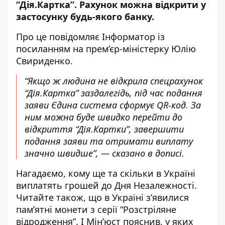
“Дія.Картка”. Рахунок можна відкрити у
застосунку будь-якого банку.
Про це повідомляє Інформатор із
посиланням на
прем’єр-міністерку Юлію
Свириденко
.
“Якщо ж людина не відкрила спецрахунок
“Дія.Картка” заздалегідь, під час подання
заяви Єдина система сформує QR-код. За
ним можна буде швидко перейти до
відкриття “Дія.Картки”, завершити
подання заяви та отримати виплату
значно швидше”, — сказано в дописі.
Нагадаємо, к
ому ще та
скільки в Україні
виплатять грошей до Дня Незалежності
.
Читайте також, що
в Україні
з’явилися
пам’ятні монети з серії “Розстріляне
відродження”
. І Мін’юст пояснив, у яких