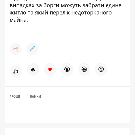
випадках
за борги можуть забрати єдине
житло
та який перелік недоторканого
майна.
♥
🔥
😭
😆
😡
👍
ГРОШІ
БАНКИ