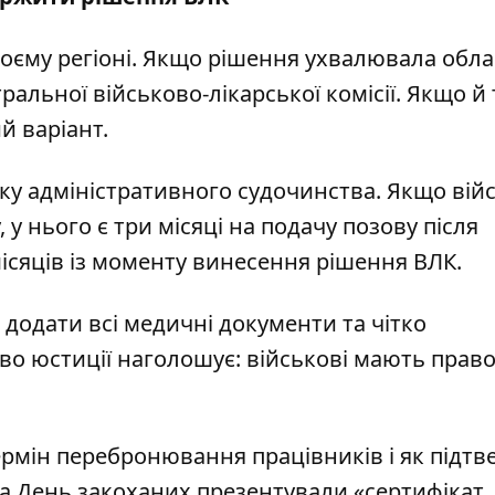
воєму регіоні. Якщо рішення ухвалювала обл
альної військово-лікарської комісії. Якщо й
й варіант.
дку адміністративного судочинства. Якщо ві
у нього є три місяці на подачу позову після
місяців із моменту винесення рішення ВЛК.
 додати всі медичні документи та чітко
во юстиції наголошує: військові мають право
рмін перебронювання працівників
і як підт
 на День закоханих
презентували «сертифікат