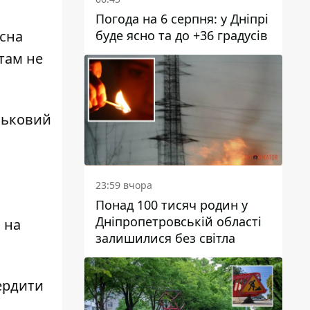
Погода на 6 серпня: у Дніпрі
буде ясно та до +36 градусів
асна
 там не
йськовий
23:59 вчора
Понад 100 тисяч родин у
Дніпропетровській області
 на
залишилися без світла
вердити