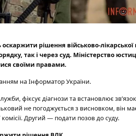
 оскаржити рішення військово-лікарської к
ядку, так і через суд. Міністерство юстиц
тися своїми правами.
ланням на
Інформатор України
.
лужби, фіксує діагнози та встановлює зв’язо
ьковий не погоджується з висновком, він ма
омісії. Другий — подати позов до суду.
аржити рішення ВЛК