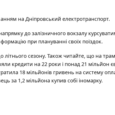
иланням на
Дніпровський електротранспорт
.
в напрямку до залізничного вокзалу курсуват
формацію при плануванні своїх поїздок.
о літнього сезону
. Також читайте, що на трам
зяли кредити на 22 роки і понад 21 мільйон є
тратила 18 мільйонів гривень на систему опл
ець за 1,2 мільйона купив собі іномарку
.