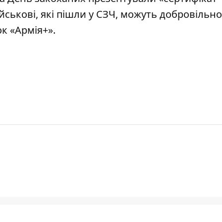
йськові, які пішли у СЗЧ, можуть
добровільно
ок «Армія+»
.