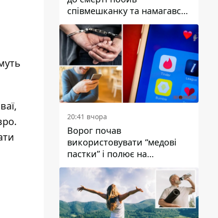
співмешканку та намагався
приховати злочин: деталі
имуть
ваї,
20:41 вчора
вро
.
Ворог почав
ати
використовувати “медові
пастки” і полює на
українських військових