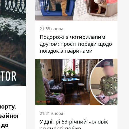
21:38 вчора
Подорожі з чотирилапим
другом: прості поради щодо
поїздок з тваринами
порту.
21:21 вчора
вайної
У Дніпрі 53-річний чоловік
 до
до смерті побив