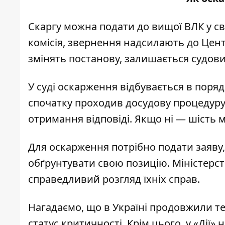
Скаргу можна подати до вищої ВЛК у с
комісія, звернення надсилають до Центр
змінять постанову, залишається судови
У суді оскарження відбувається в поря
спочатку проходив досудову процедуру, 
отримання відповіді. Якщо ні — шість 
Для оскарження потрібно подати заяву,
обґрунтувати свою позицію. Міністерст
справедливий розгляд їхніх справ.
Нагадаємо, що в Україні
продовжили те
статус критичності. Крім цього, у «Дії»