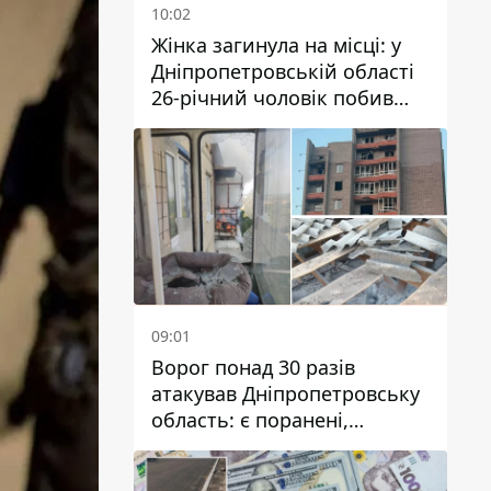
10:02
Жінка загинула на місці: у
Дніпропетровській області
26-річний чоловік побив
трьох людей металевим
предметом
09:01
Ворог понад 30 разів
атакував Дніпропетровську
область: є поранені,
пошкоджені ліцей, будинки
та підприємства