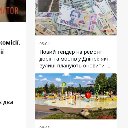
омісії.
08:04
ії
Новий тендер на ремонт
доріг та мостів у Дніпрі: які
вулиці планують оновити та
скільки десятків мільйонів
гривень на це хочуть
витратити
к
є два
06:45