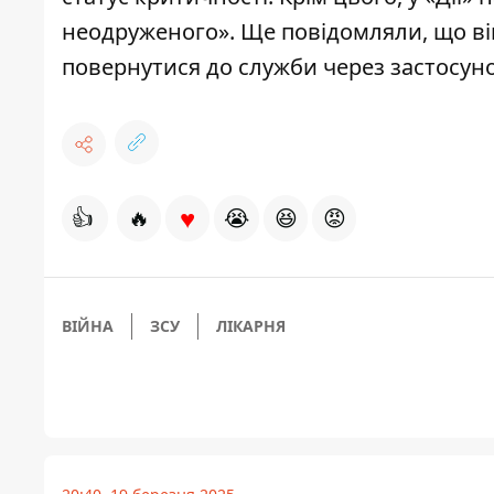
неодруженого»
. Ще повідомляли, що ві
повернутися до служби через застосун
♥
👍
🔥
😭
😆
😡
ВІЙНА
ЗСУ
ЛІКАРНЯ