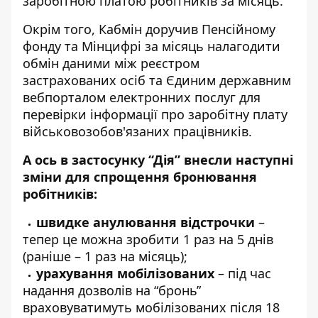
заробітною платою робітників за місяць.
Окрім того, Кабмін доручив Пенсійному
фонду та Мінцифрі за місяць налагодити
обмін даними між реєстром
застрахованих осіб та Єдиним державним
вебпорталом електронних послуг для
перевірки інформації про заробітну плату
військовозобов'язаних працівників.
А ось в застосунку “Дія” внесли наступні
зміни для спрощення бронювання
робітників:
швидке анулювання відстрочки
–
тепер це можна зробити 1 раз на 5 днів
(раніше – 1 раз на місяць);
урахування мобілізованих
– під час
надання дозволів на “бронь”
враховуватимуть мобілізованих після 18