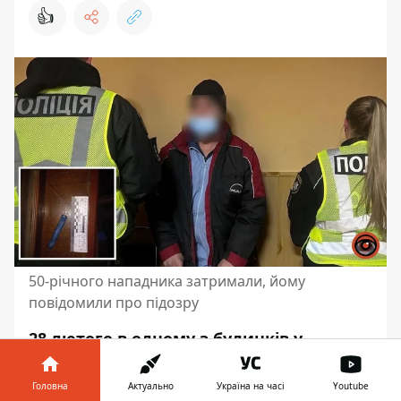
👍
50-річного нападника затримали, йому
повідомили про підозру
28 лютого в одному з будинків у
Новокодацькому районі 50-річний
чоловік накинувся на сплячого брата.
Головна
Актуально
Україна на часі
Youtube