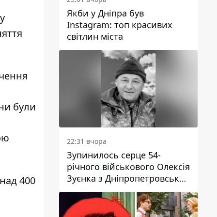
Якби у Дніпра був
у
Instagram: топ красивих
няття
світлин міста
ечення
ни були
о
ою
22:31 вчора
Зупинилось серце 54-
річного військового Олексія
Зуєнка з Дніпропетровської
над 400
області