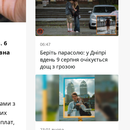
. 6
06:47
овна
Беріть парасолю: у Дніпрі
вдень 9 серпня очікується
дощ з грозою
ами з
них
плат,
23:01 вчора