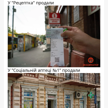
У "Рецептка" продали
У "Соціальній аптеці №1" продали