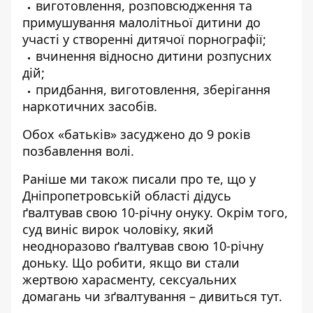
виготовлення, розповсюдження та
примушування малолітньої дитини до
участі у створенні дитячої порнографії;
вчинення відносно дитини розпусних
дій;
придбання, виготовлення, зберігання
наркотичних засобів.
Обох «батьків» засуджено до 9 років
позбавлення волі.
Раніше ми також писали про те, що у
Дніпропетровській області
дідусь
ґвалтував свою 10-річну онуку
. Окрім того,
суд
виніс вирок
чоловіку, який
неодноразово ґвалтував свою 10-річну
доньку. Що робити, якщо ви стали
жертвою харасменту, сексуальних
домагань чи зґвалтування – дивиться
тут
.