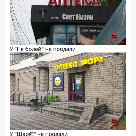
У "Не болей" не продали
У "Шар@" не продали