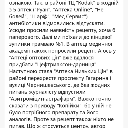
ознакою. Так, в районі ТЦ "Kodak" в жодній
з 5 аптек ("Руан", "Аптека Online", "Не
болей", "Шар@", "Мед Сервис")
антибіотики відмовились відпускати.
Усюди просили наявність рецепту, хоча б
паперового. Далі ми поїхали до кінцевої
зупинки трамваю №1. В аптеці медичної
академії також попросили рецепт. А ось у
"Аптеці оптових цін" вже вдалося
придбати "Цефтриаксон-дарниця".
Наступною стала "Аптека Низьких Цін" в
районі перехрестя проспекту Гагарина і
вулиці Чернишевського, де без жодних
питань журналісту відпустили
"Азитроміцин-астрафарм". Важко точно
сказати з приводу "Копійки", бо у ній не
було потрібного препарату та його
аналогів. Проте за рецепт також ніхто не
питав. Що ж стосується центру, автор