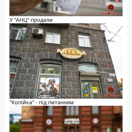
У "АНЦ" продали
"Копійка" - під питанням