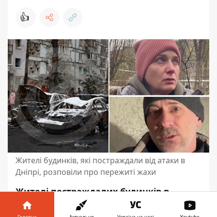
👍
Жителі будинків, які постраждали від атаки в
Дніпрі, розповіли про пережиті жахи
Жителі постраждалих будинків в
Дніпрі, яким дісталося через масовану
атаку “Шахедами” 8 квітня, розповіли