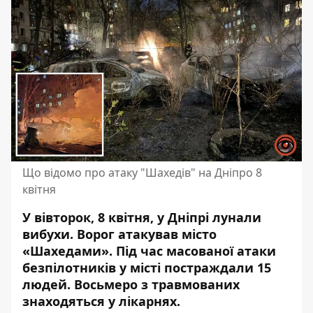
Що відомо про атаку "Шахедів" на Дніпро 8
квітня
У вівторок, 8 квітня,
у Дніпрі лунали
вибухи
. Ворог атакував місто
«Шахедами». Під час
масованої атаки
безпілотників
у місті постраждали 15
людей. Восьмеро з травмованих
знаходяться у лікарнях.