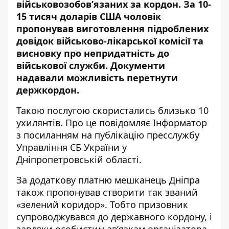
військовозобов’язаних за кордон. За 10-
15 тисяч доларів США чоловік
пропонував
виготовлення підроблених
довідок військово-лікарської комісії та
висновку про непридатність до
військової служби
. Документи
надавали можливість перетнути
держкордон.
Такою послугою скористались близько 10
ухилянтів. Про це повідомляє Інформатор
з посиланням на
публікацію пресслужбу
Управління СБ України у
Дніпропетровській області
.
За додаткову платню мешканець Дніпра
також пропонував створити так званий
«зелений коридор». Тобто призовник
супроводжувався до державного кордону, і
завдяки особистим зв’язкам організатора