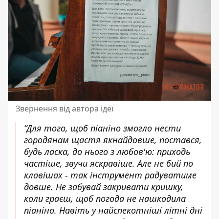
Звернення від автора ідеї
“Для того, щоб піаніно змогло нести
городянам щастя якнайдовше, постався,
будь ласка, до нього з любов'ю: приходь
частіше, звучи яскравіше. Але не бий по
клавішах - так інструмент радуватиме
довше. Не забувай закривати кришку,
коли граєш, щоб погода не нашкодила
піаніно. Навіть у найспекотніші літні дні