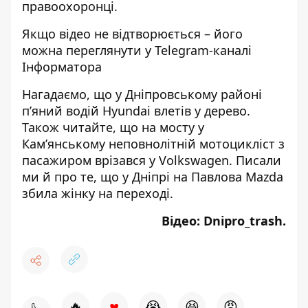
правоохоронці.
Якщо відео не відтворюється – його
можна переглянути у
Telegram-каналі
Інформатора
Нагадаємо, що у Дніпровському районі
п’яний водій Hyundai влетів у дерево
.
Також читайте, що на мосту у
Кам’янському
неповнолітній мотоцикліст з
пасажиром врізався у Volkswagen
. Писали
ми й про те, що у Дніпрі
на Павлова Mazda
збила жінку на переході
.
Відео:
Dniprо_trash.
♥
🔥
😭
😆
😡