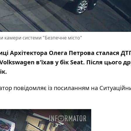
ли камери системи "Безпечне місто"
улиці Архітектора Олега Петрова сталася ДТП
olkswagen в'їхав у бік Seat
. Після цього д
ік.
матор повідомляє із посиланням на Ситуаційн