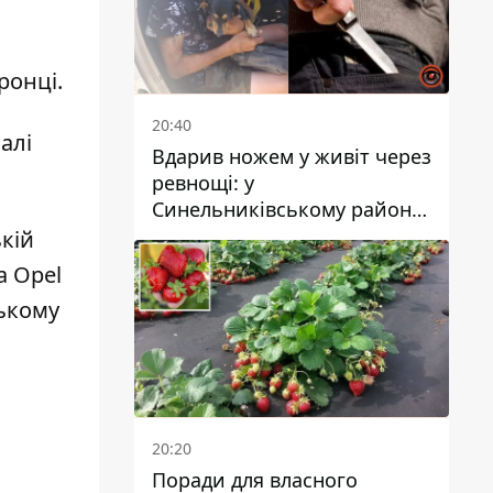
ронці.
20:40
алі
Вдарив ножем у живіт через
ревнощі: у
Синельниківському районі
затримали 49-річного
кій
чоловіка за вбивство
а Opel
зькому
20:20
Поради для власного