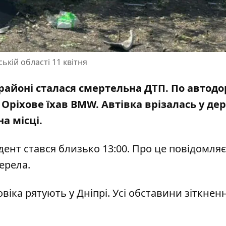
ькій області 11 квітня
 районі сталася смертельна ДТП. По автодо
 Оріхове їхав BMW. Автівка врізалась у дер
на місці.
ент стався близько 13:00. Про це повідомляє
ерела.
іка рятують у Дніпрі. Усі обставини зіткнен