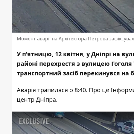
Момент аварії на Архітектора Петрова зафіксува
У пʼятницю, 12 квітня, у Дніпрі на в
районі перехрестя з
вулицею Гоголя V
транспортний засіб перекинувся на б
Аварія трапилася о 8:40. Про це Інфор
центр Дніпра.