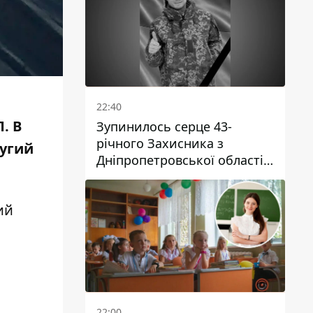
22:40
. В
Зупинилось серце 43-
річного Захисника з
ругий
Дніпропетровської області
Євгена Зінченка
ий
22:00