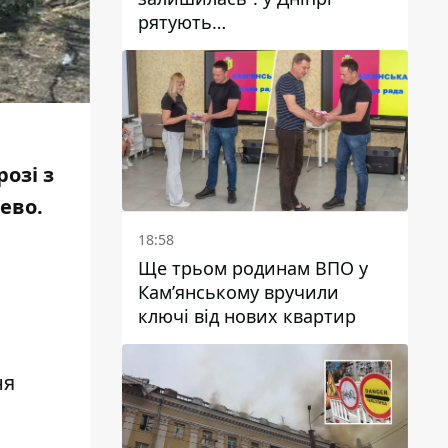
рятують
військовослужбовицю та
мати чотирьох дітей, яку
поранив КАБ
розі з
ево.
18:58
Ще трьом родинам ВПО у
Кам’янському вручили
ключі від нових квартир
ня