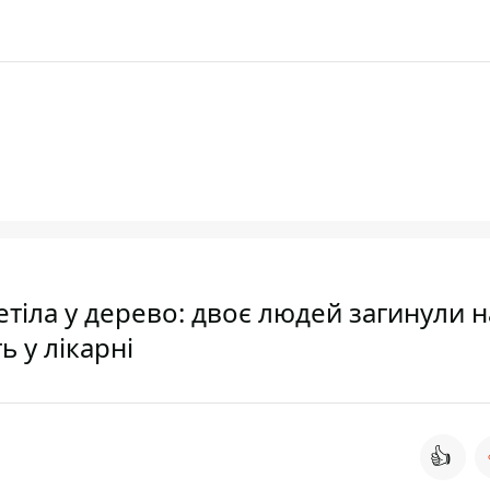
тіла у дерево: двоє людей загинули н
ь у лікарні
👍