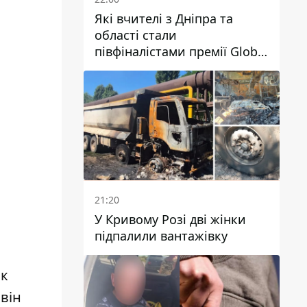
Які вчителі з Дніпра та
області стали
півфіналістами премії Global
Teacher Prize Ukraine 2026
21:20
У Кривому Розі дві жінки
підпалили вантажівку
ік
він