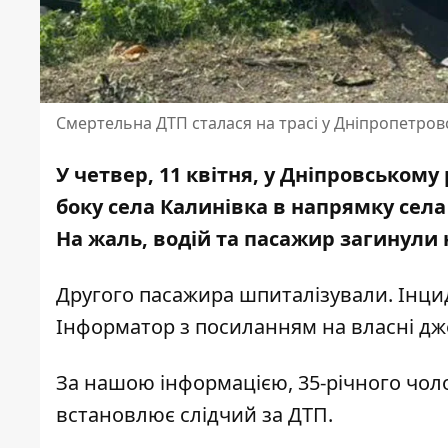
Смертельна ДТП сталася на трасі у Дніпропетровс
У четвер, 11 квітня, у Дніпровському
боку села Калинівка в напрямку села
На жаль, водій та пасажир загинули 
Другого пасажира шпиталізували. Інцид
Інформатор з посиланням на власні дж
За нашою інформацією, 35-річного чолов
встановлює слідчий за ДТП.