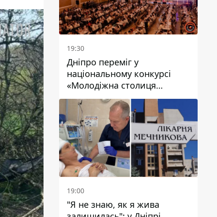
19:30
Дніпро переміг у
національному конкурсі
«Молодіжна столиця
України – 2026»
19:00
"Я не знаю, як я жива
залишилась": у Дніпрі