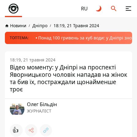
RU
Новини
Дніпро
18:19, 21 Травня 2024
Понад 100 гривень за куб води: у Дніпрі знов
ТОПТЕМА:
18:19, 21 травня 2024
Відео моменту: у Дніпрі на проспекті
Яворницького чоловік нападав на жінок
та бив їх, постраждали щонайменше
троє
Олег Більдін
ЖУРНАЛІСТ
👍