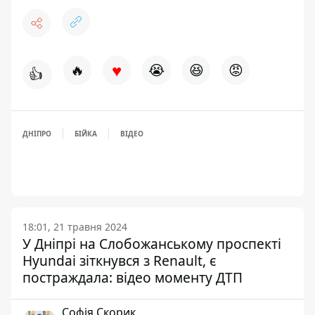
♥
🔥
😭
😆
😡
👍
ДНІПРО
БІЙКА
ВІДЕО
18:01, 21 травня 2024
У Дніпрі на Слобожанському проспекті
Hyundai зіткнувся з Renault, є
постраждала: відео моменту ДТП
Софія Скорик