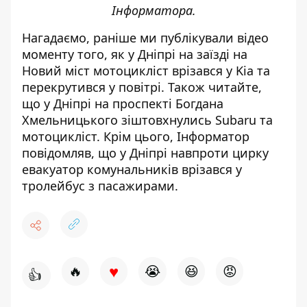
Інформатора
.
Нагадаємо, раніше ми публікували відео
моменту того, як
у Дніпрі на заїзді на
Новий міст мотоцикліст врізався у Kia та
перекрутився у повітрі
. Також читайте,
що
у Дніпрі на проспекті Богдана
Хмельницького зіштовхнулись Subaru та
мотоцикліст
. Крім цього, Інформатор
повідомляв, що
у Дніпрі навпроти цирку
евакуатор комунальників врізався у
тролейбус з пасажирами
.
♥
🔥
😭
😆
😡
👍