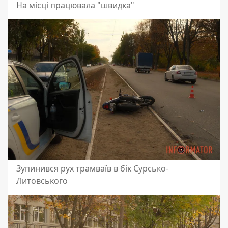
На місці працювала "швидка"
Зупинився рух трамваїв в бік Сурсько-
Литовського