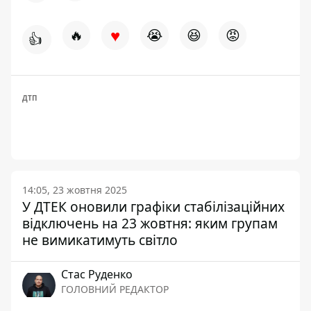
♥
🔥
😭
😆
😡
👍
ДТП
14:05, 23 жовтня 2025
У ДТЕК оновили графіки стабілізаційних
відключень на 23 жовтня: яким групам
не вимикатимуть світло
Стас Руденко
ГОЛОВНИЙ РЕДАКТОР