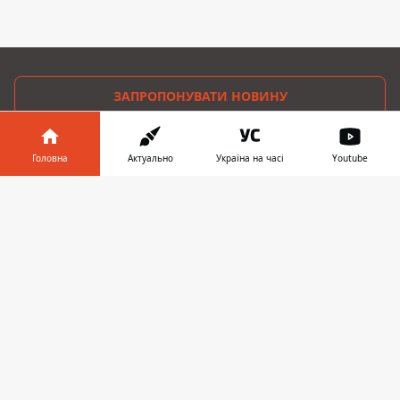
ЗАПРОПОНУВАТИ НОВИНУ
Дніпро
Головна
Актуально
Україна на часі
Youtube
Область
Інформатор у
Завантажити
телефоні
👉
Україна
Реклама
Пресрелізи
Про нас