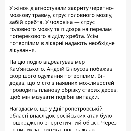
У жінок діагностували закриту черепно-
мозкову травму, струс головного мозку,
забій хребта. У чоловіка — струс
головного мозку та підозра на перелам
поперекового відділу хребта. Усім
потерпілим в лікарні надають необхідне
лікування.
На цю подію
відреагував мер
Кам’янського
. Андрій Білоусов побажав
скорішого одужання потерпілим. Він
додав, що місто з наявних можливостей
проводить планову обрізку старих дерев,
щоб мінімізувати подібні випадки.
Нагадаємо, що у Дніпропетровській
області внаслідок російських атак
було
пошкоджено енергетичний об'єкт
. Через
це виникла пожежа, постраждав